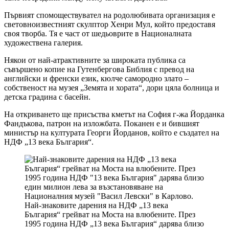
Първият спомоществувател на родолюбивата организация е
световноизвестният скулптор Хенри Мул, който предоставя
своя творба. Тя е част от шедьоврите в Националната
художествена галерия.
Някои от най-атрактивните за широката публика са
съвършено копие на Гутенбергова Библия с превод на
английски и френски език, кюлче самородно злато –
собственост на музея „Земята и хората“, дори цяла болница и
детска градина с басейн.
На откриването ще присъства кметът на София г-жа Йорданка
Фандъкова, патрон на изложбата. Поканен е и бившият
министър на културата Георги Йорданов, който е създател на
НДФ „13 века България“.
Най-знаковите дарения на НДФ „13 века
България“ грейват на Моста на влюбените. През
1995 година НДФ „13 века България“ дарява близо