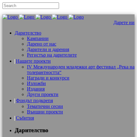
Дарете ни
Дарителство
Кампании
Дарено от нас
Дарители и дарения
Регистър на дарителите
Нашите проекти
IV Международен младежки арт фестивал „Река на
толерантността“
Награди и конкурси
Изложби
Издания
Други проекти
Фондът подкрепя
Тематични сесии
Външни проекти
Събития
Дарителство