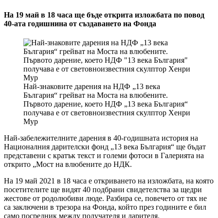
На 19 май в 18 часа ще бъде открита изложбата по повод
40-ата годишнина от създаването на Фонда
Най-знаковите дарения на НДФ „13 века
България“ грейват на Моста на влюбените.
Първото дарение, което НДФ „13 века България“
получава е от световноизвестния скулптор Хенри
Мур
Най-забележителните дарения в 40-годишната история на
Националния дарителски фонд „13 века България“ ще бъдат
представени с кратък текст и големи фотоси в Галерията на
открито „Мост на влюбените до НДК.
На 19 май 2021 в 18 часа е откриването на изложбата, на която
посетителите ще видят 40 подбрани свидетелства за щедри
жестове от родолюбиви люде. Разбира се, повечето от тях не
са заключени в трезора на Фонда, който през годините е бил
само посредник между получателя и дарителя.