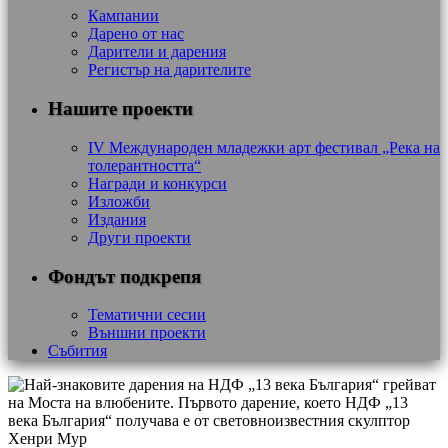
Кампании
Дарено от нас
Дарители и дарения
Регистър на дарителите
Нашите проекти
IV Международен младежки арт фестивал „Река на
толерантността“
Награди и конкурси
Изложби
Издания
Други проекти
Фондът подкрепя
Тематични сесии
Външни проекти
Събития