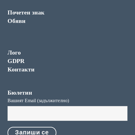
Почетен знак
Обяви
Лого
GDPR
Контакти
Бюлетин
Вашият Email (задължително)