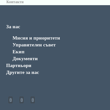
Контакти
За нас
Мисия и приоритети
Управителен съвет
Екип
Документи
Партньори
Другите за нас