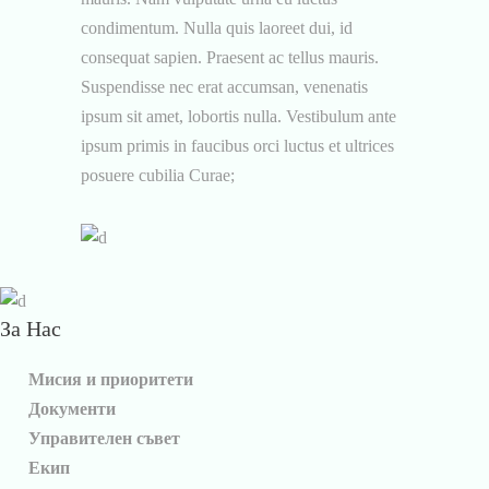
condimentum. Nulla quis laoreet dui, id
consequat sapien. Praesent ac tellus mauris.
Suspendisse nec erat accumsan, venenatis
ipsum sit amet, lobortis nulla. Vestibulum ante
ipsum primis in faucibus orci luctus et ultrices
posuere cubilia Curae;
За Нас
Мисия и приоритети
Документи
Управителен съвет
Екип