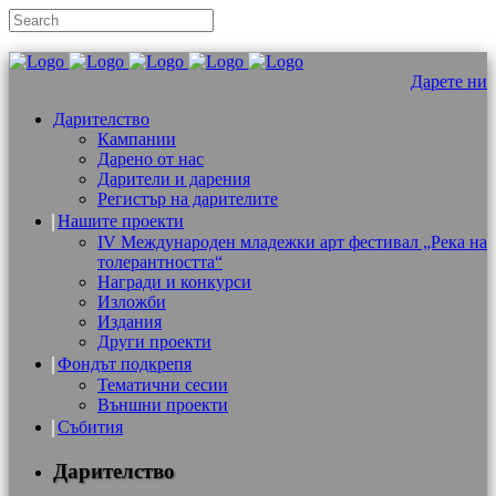
Дарете ни
Дарителство
Кампании
Дарено от нас
Дарители и дарения
Регистър на дарителите
Нашите проекти
IV Международен младежки арт фестивал „Река на
толерантността“
Награди и конкурси
Изложби
Издания
Други проекти
Фондът подкрепя
Тематични сесии
Външни проекти
Събития
Дарителство