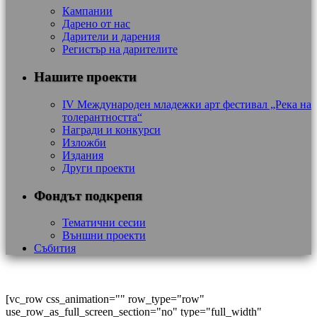
Кампании
Дарено от нас
Дарители и дарения
Регистър на дарителите
Нашите проекти
IV Международен младежки арт фестивал „Река на
толерантността“
Награди и конкурси
Изложби
Издания
Други проекти
Фондът подкрепя
Тематични сесии
Външни проекти
Събития
[vc_row css_animation="" row_type="row"
use_row_as_full_screen_section="no" type="full_width"