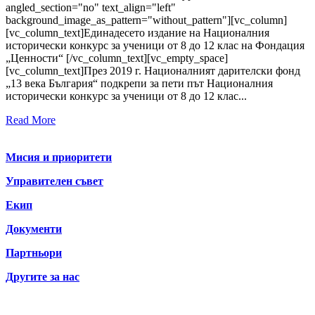
angled_section="no" text_align="left"
background_image_as_pattern="without_pattern"][vc_column]
[vc_column_text]Единадесето издание на Националния
исторически конкурс за ученици от 8 до 12 клас на Фондация
„Ценности“ [/vc_column_text][vc_empty_space]
[vc_column_text]През 2019 г. Националният дарителски фонд
„13 века България“ подкрепи за пети път Националния
исторически конкурс за ученици от 8 до 12 клас...
Read More
За нас
Мисия и приоритети
Управителен съвет
Екип
Документи
Партньори
Другите за нас