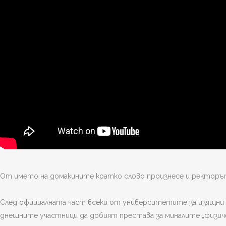
От името на домакините кратко слово произнесе и ректорът
След официалната част всеки от университетите за изящни
днешните участници да добият престава за миналите „физиче