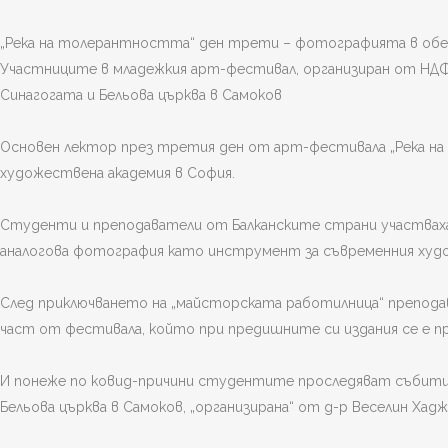
„Река на толерантността“ ден трети – фотографията в об
Участниците в младежкия арт-фестивал, организиран от НДФ 
Синагогата и Бельова църква в Самоков
Основен лектор през третия ден от арт-фестивала „Река на
художествена академия в София.
Студенти и преподаватели от Балканските страни участваха
аналогова фотография като инструмент за съвременния худо
След приключването на „майсторската работилница“ препода
част от фестивала, който при предишните си издания се е п
И понеже по ковид-причини студентите проследяват събитиет
Бельова църква в Самоков, „организирана“ от д-р Веселин Хад