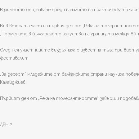
Взаимното опознаване преди началото на практическата ча
Във втората част на първия ден от „Река на толерантността“
„Промените в българското изкуство на границата между 80-те
След нея участниците въздъхнаха с известна тъга при вирту
фестивалът.
„За десерт“ младежите от балканските страни научиха повече
Калайджиев.
Първият ден от „Река на толерантността“ завърши подобава
ДЕН 2