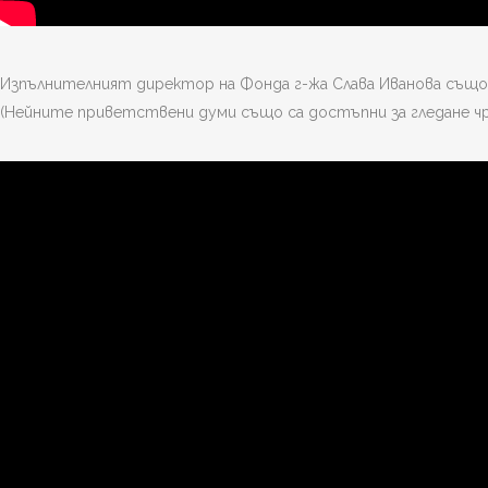
Изпълнителният директор на Фонда г-жа Слава Иванова също
(Нейните приветствени думи също са достъпни за гледане чре