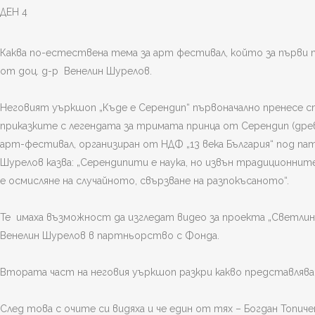
ДЕН 4
Каква по-естествена тема за арт фестивал, който за първи 
от доц. д-р Венелин Шурелов.
Неговият уъркшоп „Къде е Серендип“ първоначално пренесе с
приказките с легендата за тримата принца от Серендип (древ
арт-фестивал, организиран от НДФ „13 века България“ под па
Шурелов казва: „Серендипити е наука, но извън традиционнит
е осмисляне на случайното, свързване на разпокъсаното“.
Те имаха възможност да изгледат видео за проекта „Светлин
Венелин Шурелов в партньорство с Фонда.
Втората част на неговия уъркшоп разкри какво представляв
След това с очите си видяха и че един от тях – Богдан Топи