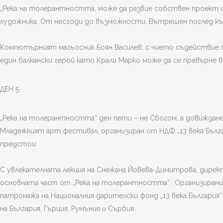
„Река на толерантността, може да развие собствен проект с 
художника. От несгоди до възможности. Вътрешен поглед към п
Компютърният магьосник Боян Василев, с чието съдействие с
един балкански герой като Крали Марко може да се превърне 
ДЕН 5
„Река на толерантността“ ден пети – не Сбогом, а довиждан
Младежкият арт фестивал, организиран от НДФ „13 века Бъл
предстои
С увлекателната лекция на Снежана Йовева-Димитрова, дире
основната част от „Река на толерантността“. Организирани
патронажа на Националния дарителски фонд „13 века Българ
на България, Гърция, Румъния и Сърбия.