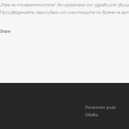
„Река на толерантността“ бе изпратена със здрави рок звуци,
Произведенията, нарисувани от участниците по време на ар
Share
Почетен знак
Обяви