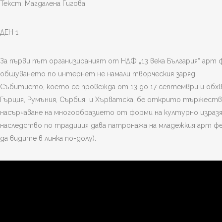
Текст: Магдалена Гигова
ДЕН 1
За първи път организираният от НДФ „13 века България“ арт
общуването по интернет не намали творческия заряд.
Събитието, което се провежда от 13 до 17 септември и обх
Гърция, Румъния, Сърбия и Хърватска, бе открито тържестве
насърчаване на многообразието от форми на културно израз
наследство по традиция дава патронажа на младежкия арт фес
да видите в линка по-долу).