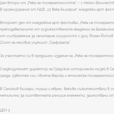
Ден втори от „Река на толерантността“ – с Нейно Величест
В организирания от НДФ „13 века България“ младежки арт фе
Вторият ден от младежкия арт фестивал „Река на толерант
преподавателите от художествените академии на Балканскит
от съображения за санитарна сигурност) с доц. Йохан Йотов
Zoom на неговия уъркшоп „Графиката“.
За участието си в предишно издание на „Река на толерантност
Сладкодумният директор на Градския исторически музей в Са
града, известен със своята верска и етническа толерантнос
В Самоков българи, турци и евреи векове съжителствали в с
нетипични за съответната религия елементи, заимствани от
ДЕН 3