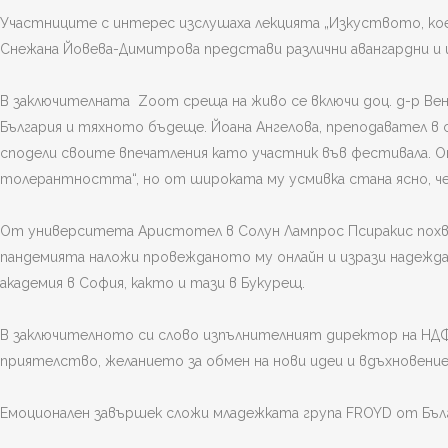
Участниците с интерес изслушаха лекцията „Изкуството, кое
Снежана Йовева-Димитрова представи различни авангардни и
В заключителната Zoom среща на живо се включи доц. д-р Ве
България и тяхното бъдеще. Йоана Ангелова, преподавател в
сподели своите впечатления като участник във фестивала. От
толерантността“, но от широката му усмивка стана ясно, че 
От университета Аристотел в Солун Лампрос Псиракис похвал
пандемията наложи провежданото му онлайн и изрази надежда
академия в София, както и тази в Букурещ.
В заключителното си слово изпълнителният директор на НДФ
приятелство, желанието за обмен на нови идеи и вдъхновение 
Емоционален завършек сложи младежката група FROYD от Бълг