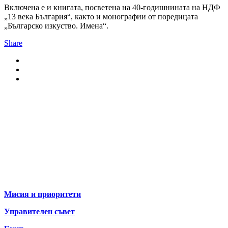
Включена е и книгата, посветена на 40-годишнината на НДФ
„13 века България“, както и монографии от поредицата
„Българско изкуство. Имена“.
Share
За нас
Мисия и приоритети
Управителен съвет