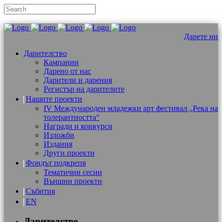
Дарете ни
Дарителство
Кампании
Дарено от нас
Дарители и дарения
Регистър на дарителите
Нашите проекти
IV Международен младежки арт фестивал „Река на
толерантността“
Награди и конкурси
Изложби
Издания
Други проекти
Фондът подкрепя
Тематични сесии
Външни проекти
Събития
EN
Дарителство