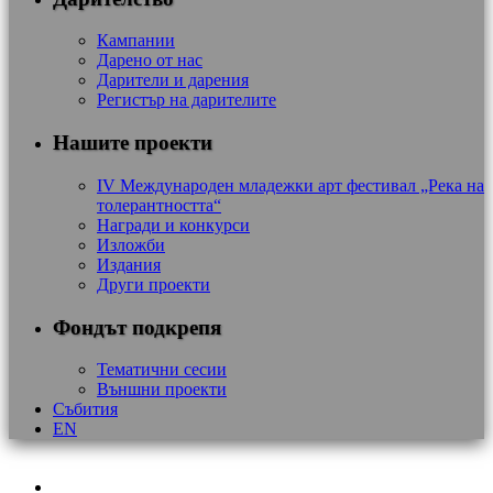
Кампании
Дарено от нас
Дарители и дарения
Регистър на дарителите
Нашите проекти
IV Международен младежки арт фестивал „Река на
толерантността“
Награди и конкурси
Изложби
Издания
Други проекти
Фондът подкрепя
Тематични сесии
Външни проекти
Събития
EN