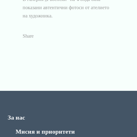
показани автентични фотоси от ателието
на художника.
Share
За нас
Мисия и приоритети