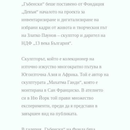
„Гъбенски“ беше поставено от Фондация
„Девъм“ началото на проекта за
инвентаризиране и дигитализиране на
избрани кадри от живота и творческия път
на Златко Паунов – скулптор и дарител на
НДФ „13 века България“.
Скулпторът, който е колекционер на
източно изкуство многократно пътува в
Югоизточна Азия и Африка. Той е автор на
скулптурата „Махатма Ганди“, която е
монтирана в Сан Франциско. В ателието
си в Ню Йорк той прави множество
експерименти, преди да я представи в
завършен вид на публиката.
В галерия „Гъбенски“ на Фонда бяха