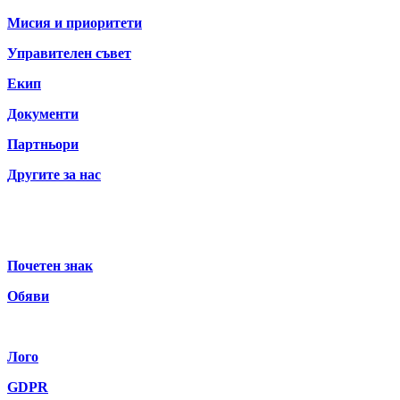
Мисия и приоритети
Управителен съвет
Екип
Документи
Партньори
Другите за нас
Почетен знак
Обяви
Лого
GDPR