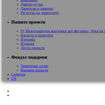
Кампании
Дарено от нас
Дарители и дарения
Регистър на дарителите
Нашите проекти
IV Международен младежки арт фестивал „Река на 
Награди и конкурси
Изложби
Издания
Други проекти
Фондът подкрепя
Тематични сесии
Външни проекти
Събития
EN