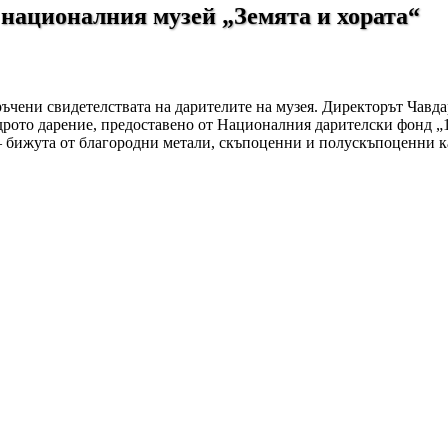
 националния музей „Земята и хората“
ъчени свидетелствата на дарителите на музея. Директорът Чавдар
дрото дарение, предоставено от Националния дарителски фонд „1
– бижута от благородни метали, скъпоценни и полускъпоценни к