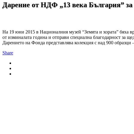
Дарение от НДФ „13 века България” за
На 19 юни 2015 в Националния музей “Земята и хората” бяха вр
от изминалата година и отправи специална благодарност за ще
Дарението на Фонда представлява колекция с над 900 образци 
Share
За нас