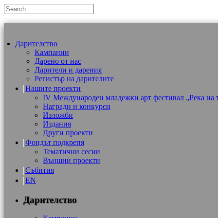
Дарителство
Кампании
Дарено от нас
Дарители и дарения
Регистър на дарителите
Нашите проекти
IV Международен младежки арт фестивал „Река на 
Награди и конкурси
Изложби
Издания
Други проекти
Фондът подкрепя
Тематични сесии
Външни проекти
Събития
EN
Дарителство