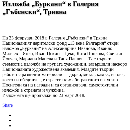
Изложба „Буркани“ в Галерия
„Гъбенски“, Трявна
На 23 февруари 2018 в Галерия „Гъбенски“ в Трявна
Националният дарителски фонд „13 века България“ откри
изложба „Буркани“ на Александрина Иванова, Ивайло
Милчев – Янко, Иван Цекин – Цеко, Катя Поцкова, Светлин
Йовчев, Мариана Манева и Таня Павлова. Тя е първата
съвместна изложба на групата художници, завършили наскоро
Националната художествена академия. Младите творци
работят с различни материали ― дърво, метал, камък, и това,
което ги обединява, е страстта към абстрактното изкуство.
Носители са на награди и са организирали самостоятелни
изложби в страната и чужбина.
Изложбата ще продължи до 23 март 2018.
Share