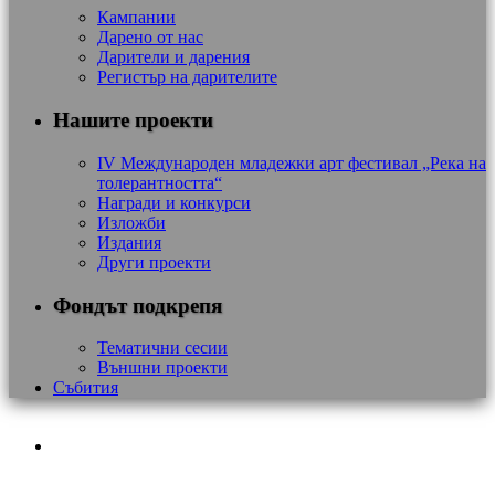
Кампании
Дарено от нас
Дарители и дарения
Регистър на дарителите
Нашите проекти
IV Международен младежки арт фестивал „Река на
толерантността“
Награди и конкурси
Изложби
Издания
Други проекти
Фондът подкрепя
Тематични сесии
Външни проекти
Събития