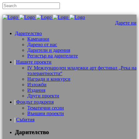
Дарете ни
Дарителство
Кампании
Дарено от нас
Дарители и дарения
Регистър на дарителите
Нашите проекти
IV Международен младежки арт фестивал „Река на
толерантността“
Награди и конкурси
Изложби
Издания
Други проекти
Фондът подкрепя
Тематични сесии
Външни проекти
Събития
Дарителство