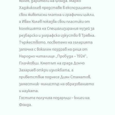
Колев, дарители на Фонда. Марко
Хаджиколев представя в експозицията
свои живописни платна и графични цикли,
а Иван Колев показва свои пластики от
колекцията на Специализирания музей за
резбарско и зографско изкуство в Трявна.
Тържеството, посветено на галерията
започна с вокален поздрав на деца от
Народно читалище „Пробуда – 1924“,
Плачковци. Кметът на града Дончо
Захариев откри изложбата, а
приветствие поднесе Диян Стаматов,
заместник-министър на образованието
и науката.
Гостите получиха подаръци – книги на
Фонда.