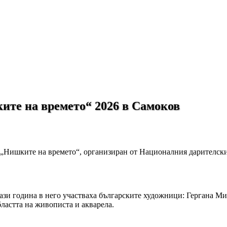
ките на времето“ 2026 в Самоков
р „Нишките на времето“, организиран от Националния дарителск
 тази година в него участваха българските художници: Гергана 
астта на живописта и акварела.