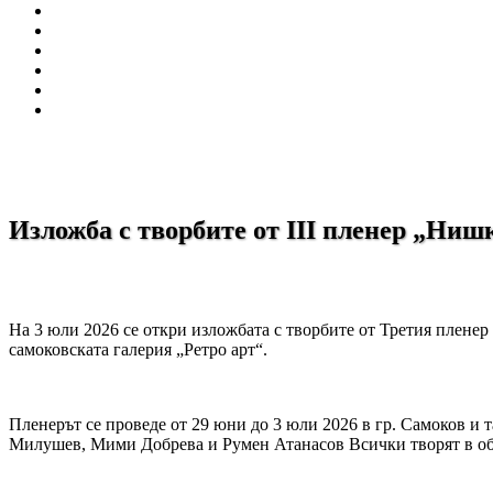
Изложба с творбите от III пленер „Ниш
На 3 юли 2026 се откри изложбата с творбите от Третия плене
самоковската галерия „Ретро арт“.
Пленерът се проведе от 29 юни до 3 юли 2026 в гр. Самоков и
Милушев, Мими Добрева и Румен Атанасов Всички творят в обл