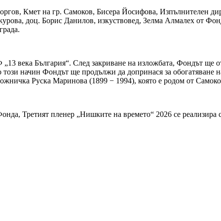
оргов, Кмет на гр. Самоков, Бисера Йосифова, Изпълнителен ди
урова, доц. Борис Данилов, изкуствовед, Зелма Алмалех от Фон
града.
„13 века България“. След закриване на изложбата, Фондът ще от
 този начин Фондът ще продължи да допринася за обогатяване н
дожничка Руска Маринова (1899 − 1994), която е родом от Самоко
 Фонда, Третият пленер „Нишките на времето“ 2026 се реализира 