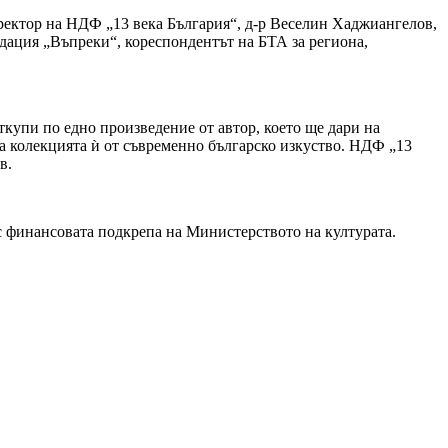
ректор на НДФ „13 века България“, д-р Веселин Хаджиангелов,
дация „Въпреки“, кореспондентът на БТА за региона,
купи по едно произведение от автор, което ще дари на
а колекцията ѝ от съвременно българско изкуство. НДФ „13
в.
с финансовата подкрепа на Министерството на културата.