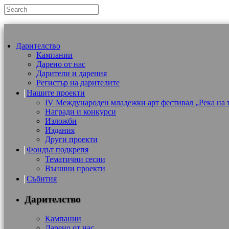
Дарителство
Кампании
Дарено от нас
Дарители и дарения
Регистър на дарителите
Нашите проекти
IV Международен младежки арт фестивал „Река на 
Награди и конкурси
Изложби
Издания
Други проекти
Фондът подкрепя
Тематични сесии
Външни проекти
Събития
Дарителство
Кампании
Дарено от нас