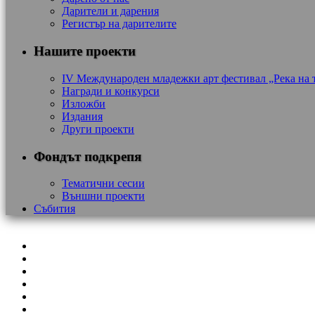
Дарители и дарения
Регистър на дарителите
Нашите проекти
IV Международен младежки арт фестивал „Река на 
Награди и конкурси
Изложби
Издания
Други проекти
Фондът подкрепя
Тематични сесии
Външни проекти
Събития