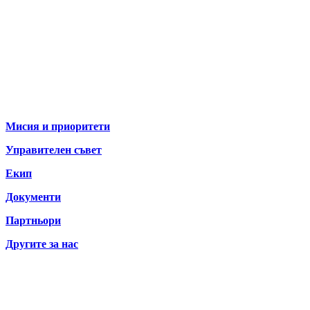
За нас
Мисия и приоритети
Управителен съвет
Екип
Документи
Партньори
Другите за нас