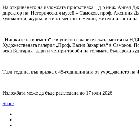
На откриването на изложбата присъстваха – д-р инж. Ангел Дж
директор на Историческия музей – Самоков, проф. Аксиния Дж
художници, журналисти от местните медии, жители и гости на 
„Нишките на времето“ е в унисон с дарителската мисия на НДФ 
Художествената галерия „Проф. Васил Захариев“ в Самоков. По
века България“ дари и четири творби на голямата българска ху
Тази година, във връзка с 45-годишнината от учредяването на
Изложбата може да бъде разгледана до 17 юли 2026.
Share