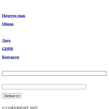
Почетен знак
Обяви
Лого
GDPR
Контакти
Бюлетин
Вашият Email (задължително)
© COPYRIGHT 2025