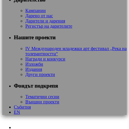
Кампании
Дарено от нас
Дарители и дарения
Регистър на дарителите
Нашите проекти
IV Международен младежки арт фестивал „Река на
толерантността“
Награди и конкурси
Изложби
Издания
Други проекти
Фондът подкрепя
Тематични сесии
Външни проекти
Събития
EN