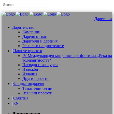
Дарете ни
Дарителство
Кампании
Дарено от нас
Дарители и дарения
Регистър на дарителите
Нашите проекти
IV Международен младежки арт фестивал „Река на
толерантността“
Награди и конкурси
Изложби
Издания
Други проекти
Фондът подкрепя
Тематични сесии
Външни проекти
Събития
EN
Дарителство