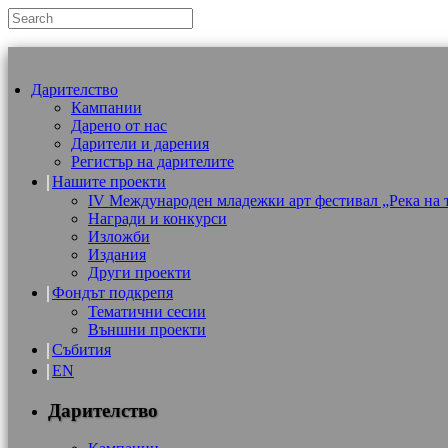
Дарителство
Кампании
Дарено от нас
Дарители и дарения
Регистър на дарителите
Нашите проекти
IV Международен младежки арт фестивал „Река на 
Награди и конкурси
Изложби
Издания
Други проекти
Фондът подкрепя
Тематични сесии
Външни проекти
Събития
EN
Дарителство