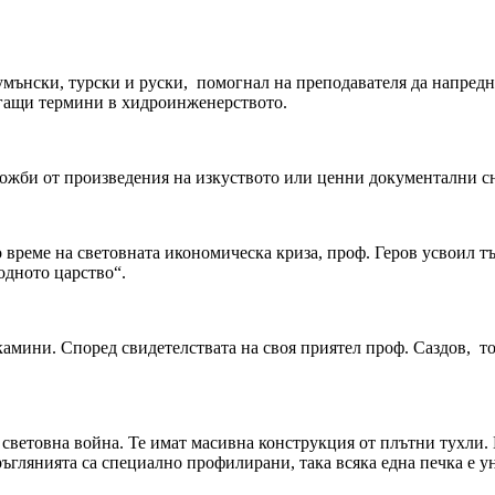
румънски, турски и руски, помогнал на преподавателя да напред
агащи термини в хидроинженерството.
ложби от произведения на изкуството или ценни документални с
 време на световната икономическа криза, проф. Геров усвоил тъ
одното царство“.
амини. Според свидетелствата на своя приятел проф. Саздов, той
 световна война. Те имат масивна конструкция от плътни тухли.
ъглянията са специално профилирани, така всяка една печка е уни