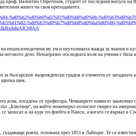
да проф. Валентин Обретенов, студент от последния випуск на В
ивителния живот на своя преподавател.
0%be%d1%84-%d0%b2%d0%b0%d1%81%d0%b8%d0%bb-%d0%b3%d0%
b5%d1%82-%d0%b5%d0%b7%d0%b8%d0%ba%d0%b0-%d0%bf%
IkBxdshiAICtj8AA
а на енциклопедичния му ум и неутолимата жажда за знания и ку
а неговото дело. Ненапразно последната воля на учения е била 
 за българския възрожденски градеж и елементи от западната ар
т щипка шик.
ата асма, посадена от професора. Чемширите намигат закачливо с
оялът „Блютнер“, на който инженерът-полиглот свирел на импров
 се записал и на курс по флейта в Нанси, а когато се върнал в С
създаващи рояли, основана през 1853 в Лайпциг. Те са известни 