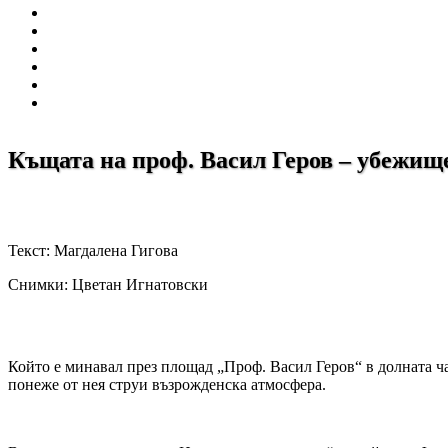
Къщата на проф. Васил Геров – убежище
Текст: Магдалена Гигова
Снимки: Цветан Игнатовски
Който е минавал през площад „Проф. Васил Геров“ в долната ча
понеже от нея струи възрожденска атмосфера.