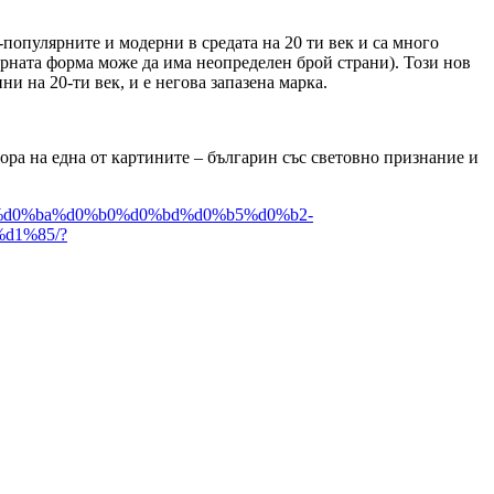
популярните и модерни в средата на 20 ти век и са много
мерната форма може да има неопределен брой страни). Този нов
ни на 20-ти век, и е негова запазена марка.
ора на една от картините – българин със световно признание и
2-%d0%ba%d0%b0%d0%bd%d0%b5%d0%b2-
d1%85/?