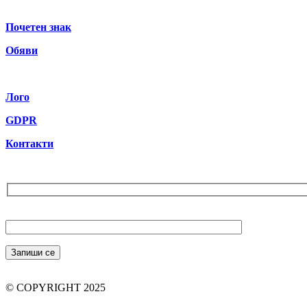
Почетен знак
Обяви
Лого
GDPR
Контакти
Бюлетин
Вашият Email (задължително)
© COPYRIGHT 2025