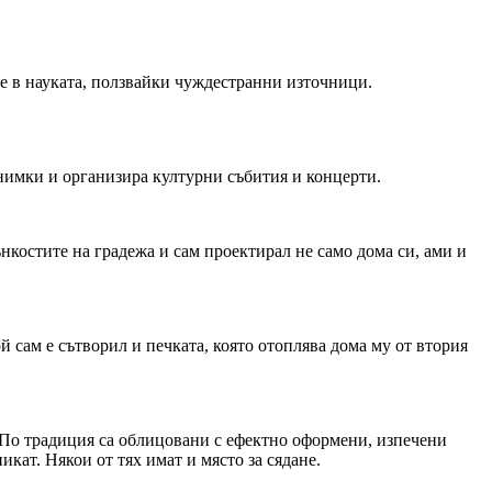
не в науката, ползвайки чуждестранни източници.
нимки и организира културни събития и концерти.
нкостите на градежа и сам проектирал не само дома си, ами и
 сам е сътворил и печката, която отоплява дома му от втория
 По традиция са облицовани с ефектно оформени, изпечени
кат. Някои от тях имат и място за сядане.