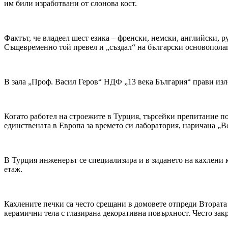
им били изработвани от слонова кост.
Фактът, че владеел шест езика – френски, немски, английски, 
Същевременно той превел и „създал“ на български основопол
В зала „Проф. Васил Геров“ НДФ „13 века България“ прави из
Когато работел на строежите в Турция, търсейки препитание по
единствената в Европа за времето си лаборатория, наричана „В
В Турция инженерът се специализира и в зидането на кахлени к
етаж.
Кахлените печки са често срещани в домовете отпреди Втората
керамични тела с глазирана декоративна повърхност. Често закр