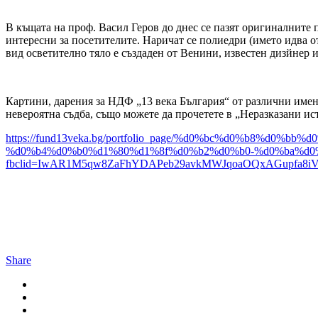
В къщата на проф. Васил Геров до днес се пазят оригиналните 
интересни за посетителите. Наричат се полиедри (името идва о
вид осветително тяло е създаден от Венини, известен дизйнер и 
Картини, дарения за НДФ „13 века България“ от различни имен
невероятна съдба, също можете да прочетете в „Неразказани ис
https://fund13veka.bg/portfolio_page/%d0%bc%d0%b8%
%d0%b4%d0%b0%d1%80%d1%8f%d0%b2%d0%b0-%d0%ba%d0
fbclid=IwAR1M5qw8ZaFhYDAPeb29avkMWJqoaOQxAGupfa8i
Share