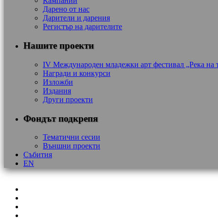
Кампании
Дарено от нас
Дарители и дарения
Регистър на дарителите
Нашите проекти
IV Международен младежки арт фестивал „Река на 
Награди и конкурси
Изложби
Издания
Други проекти
Фондът подкрепя
Тематични сесии
Външни проекти
Събития
EN