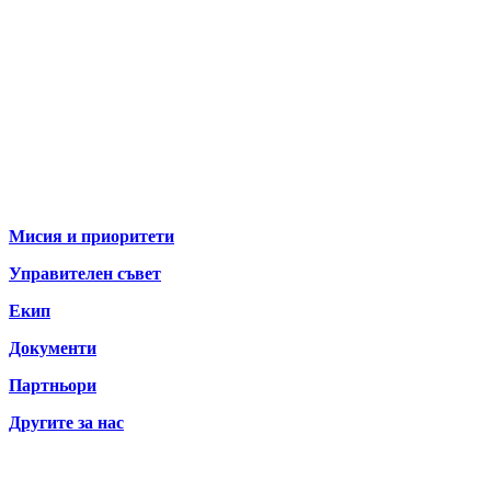
За нас
Мисия и приоритети
Управителен съвет
Екип
Документи
Партньори
Другите за нас