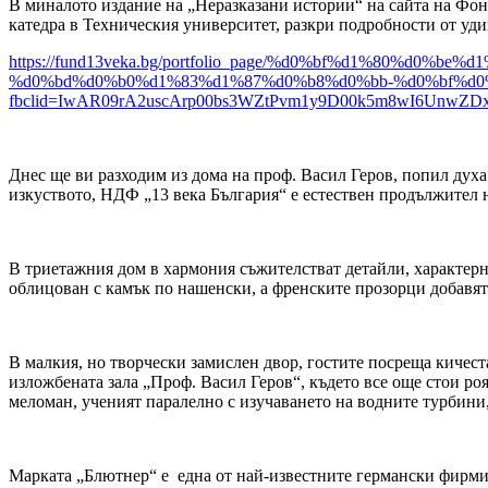
В миналото издание на „Неразказани истории“ на сайта на Фон
катедра в Техническия университет, разкри подробности от уд
https://fund13veka.bg/portfolio_page/%d0%bf%d1%80%d
%d0%bd%d0%b0%d1%83%d1%87%d0%b8%d0%bb-%d0%bf%d0%
fbclid=IwAR09rA2uscArp00bs3WZtPvm1y9D00k5m8wI6UnwZDx
Днес ще ви разходим из дома на проф. Васил Геров, попил дух
изкуството, НДФ „13 века България“ е естествен продължител н
В триетажния дом в хармония съжителстват детайли, характерни
облицован с камък по нашенски, а френските прозорци добавя
В малкия, но творчески замислен двор, гостите посреща кичест
изложбената зала „Проф. Васил Геров“, където все още стои р
меломан, ученият паралелно с изучаването на водните турбини,
Марката „Блютнер“ е една от най-известните германски фирми, 