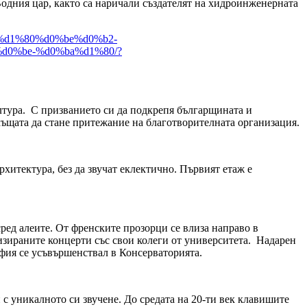
одния цар, както са наричали създателят на хидроинженерната
b5%d1%80%d0%be%d0%b2-
d0%be-%d0%ba%d1%80/?
лтура. С призванието си да подкрепя българщината и
къщата да стане притежание на благотворителната организация.
хитектура, без да звучат еклектично. Първият етаж е
ред алеите. От френските прозорци се влиза направо в
изираните концерти със свои колеги от университета. Надарен
офия се усъвършенствал в Консерваторията.
с уникалното си звучене. До средата на 20-ти век клавишите