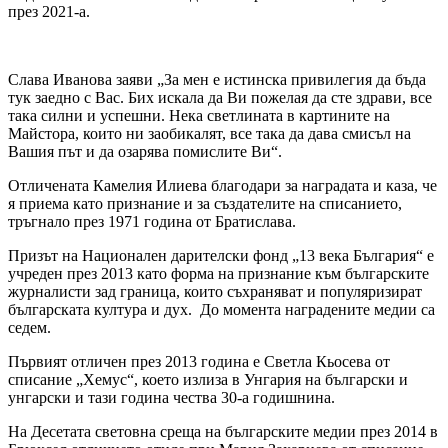
през 2021-а.
Слава Иванова заяви „За мен е истинска привилегия да бъда
тук заедно с Вас. Бих искала да Ви пожелая да сте здрави, все
така силни и успешни. Нека светлината в картините на
Майстора, които ни заобикалят, все така да дава смисъл на
Вашия път и да озарява помислите Ви“.
Отличената Камелия Илиева благодари за наградата и каза, че
я приема като признание и за създателите на списанието,
тръгнало през 1971 година от Братислава.
Призът на Национален дарителски фонд „13 века България“ е
учреден през 2013 като форма на
признание към българските
журналисти зад граница, които съхраняват и популяризират
българската култура и дух. До момента наградените медии са
седем.
Първият отличен през 2013 година е Светла Кьосева от
списание „Хемус“, което излиза в Унгария на български и
унгарски и тази година чества 30-а годишнина.
На Десетата световна среща на българските медии през 2014 в