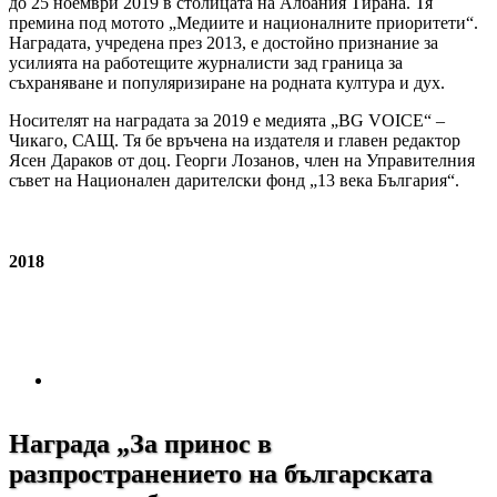
до 25 ноември 2019 в столицата на Албания Тирана. Тя
премина под мотото „Медиите и националните приоритети“.
Наградата, учредена през 2013, е достойно признание за
усилията на работещите журналисти зад граница за
съхраняване и популяризиране на родната култура и дух.
Носителят на наградата за 2019 е медията „BG VOICE“ –
Чикаго, САЩ. Тя бе връчена на издателя и главен редактор
Ясен Дараков от доц. Георги Лозанов, член на Управителния
съвет на Национален дарителски фонд „13 века България“.
2018
Награда „За принос в
разпространението на българската