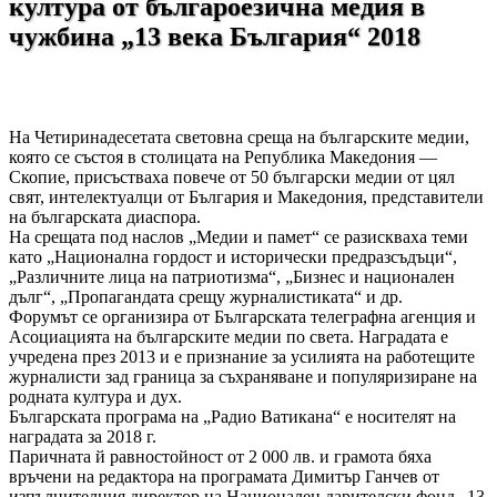
култура от българоезична медия в
чужбина „13 века България“ 2018
На Четиринадесетата световна среща на българските медии,
която се състоя в столицата на Република Македония ―
Скопие, присъстваха повече от 50 български медии от цял
свят, интелектуалци от България и Македония, представители
на българската диаспора.
На срещата под наслов „Медии и памет“ се разискваха теми
като „Национална гордост и исторически предразсъдъци“,
„Различните лица на патриотизма“, „Бизнес и национален
дълг“, „Пропагандата срещу журналистиката“ и др.
Форумът се организира от Българската телеграфна агенция и
Асоциацията на българските медии по света. Наградата е
учредена през 2013 и е признание за усилията на работещите
журналисти зад граница за съхраняване и популяризиране на
родната култура и дух.
Българската програма на „Радио Ватикана“ е носителят на
наградата за 2018 г.
Паричната й равностойност от 2 000 лв. и грамота бяха
връчени на редактора на програмата Димитър Ганчев от
изпълнителния директор на Национален дарителски фонд „13