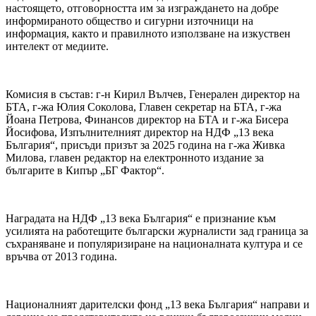
настоящето, отговорността им за изграждането на добре
информираното общество и сигурни източници на
информация, както и правилното използване на изкуствен
интелект от медиите.
Комисия в състав: г-н Кирил Вълчев, Генерален директор на
БТА, г-жа Юлия Соколова, Главен секретар на БТА, г-жа
Йоана Петрова, Финансов директор на БТА и г-жа Бисера
Йосифова, Изпълнителният директор на НДФ „13 века
България“, присъди призът за 2025 година на г-жа Живка
Милова, главен редактор на електронното издание за
българите в Кипър „БГ Фактор“.
Наградата на НДФ „13 века България“ е признание към
усилията на работещите български журналисти зад граница за
съхраняване и популяризиране на националната култура и се
връчва от 2013 година.
Националният дарителски фонд „13 века България“ направи и