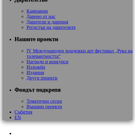
Кампании
Дарено от нас
Дарители и дарения
Регистър на дарителите
Нашите проекти
IV Международен младежки арт фестивал „Река на
толерантността“
Награди и конкурси
Изложби
Издания
Други проекти
Фондът подкрепя
Тематични сесии
Външни проекти
Събития
EN