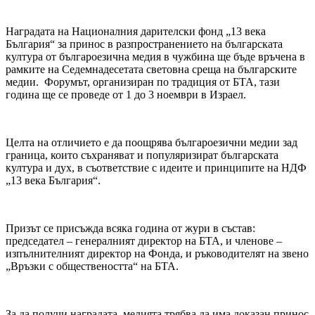
Наградата на Националния дарителски фонд „13 века
България“ за принос в разпространението на българската
култура от българоезична медия в чужбина ще бъде връчена в
рамките на Седемнадесетата световна среща на българските
медии. Форумът, организиран по традиция от БТА, тази
година ще се проведе от 1 до 3 ноември в Израел.
Целта на отличието е да поощрява българоезични медии зад
граница, които съхраняват и популяризират българската
култура и дух, в съответствие с идеите и принципите на НДФ
„13 века България“.
Призът се присъжда всяка година от жури в състав:
председател – генералният директор на БТА, и членове ‒
изпълнителният директор на Фонда, и ръководителят на звено
„Връзки с обществеността“ на БТА.
За да получи наградата, медията трябва да има доказан принос