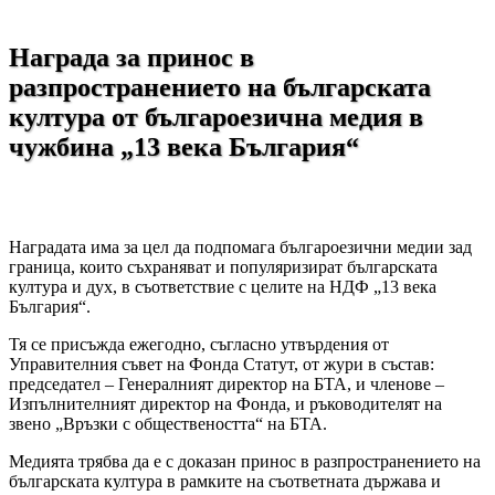
Награда за принос в
разпространението на българската
култура от българоезична медия в
чужбина „13 века България“
Наградата има за цел да подпомага българоезични медии зад
граница, които съхраняват и популяризират българската
култура и дух, в съответствие с целите на НДФ „13 века
България“.
Тя се присъжда ежегодно, съгласно утвърдения от
Управителния съвет на Фонда Статут, от жури в състав:
председател – Генералният директор на БТА, и членове ‒
Изпълнителният директор на Фонда, и ръководителят на
звено „Връзки с обществеността“ на БТА.
Медията трябва да е с доказан принос в разпространението на
българската култура в рамките на съответната държава и