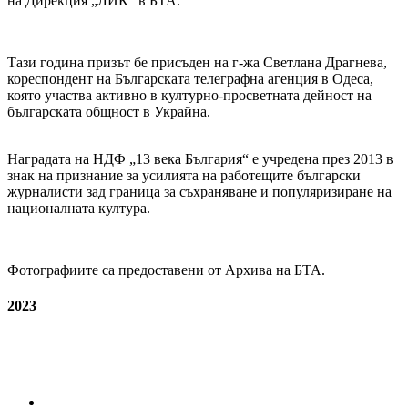
на Дирекция „ЛИК“ в БТА.
Тази година призът бе присъден на г-жа Светлана Драгнева,
кореспондент на Българската телеграфна агенция в Одеса,
която участва активно в културно-просветната дейност на
българската общност в Украйна.
Наградата на НДФ „13 века България“ е учредена през 2013 в
знак на признание за усилията на работещите български
журналисти зад граница за съхраняване и популяризиране на
националната култура.
Фотографиите са предоставени от Архива на БТА.
2023