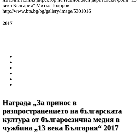
века България“ Митко Тодоров.
http://www.bta.bg/bg/gallery/image/5301016
2017
Награда „За принос в
разпространението на българската
култура от българоезична медия в
чужбина „13 века България“ 2017