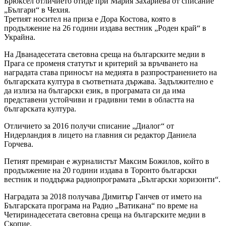
Брюксел отличието отиде при Мария Захариева от списание
„Българи“ в Чехия.
Третият носител на приза е Дора Костова, която в
продължение на 26 години издава вестник „Роден край“ в
Украйна.
На Дванадесетата световна среща на българските медии в
Прага се променя статутът и критерий за връчването на
наградата става приносът на медията в разпространението на
българската култура в съответната държава. Задължително е
да излиза на български език, в програмата си да има
представени устойчиви и градивни теми в областта на
българската култура.
Отличието за 2016 получи списание „Диалог“ от
Нидерландия в лицето на главния си редактор Даниела
Горчева.
Петият премиран е журналистът Максим Божилов, който в
продължение на 20 години издава в Торонто български
вестник и поддържа радиопрограмата „Български хоризонти“.
Наградата за 2018 получава Димитър Ганчев от името на
Българската програма на Радио „Ватикана“ по време на
Четиринадесетата световна среща на българските медии в
Скопие.