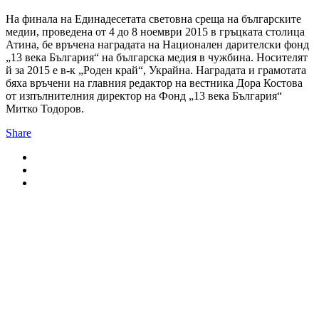
На финала на Единадесетата световна среща на българските
медии, проведена от 4 до 8 ноември 2015 в гръцката столица
Атина, бе връчена наградата на Национален дарителски фонд
„13 века България“ на българска медия в чужбина. Носителят
й за 2015 е в-к „Роден край“, Украйна. Наградата и грамотата
бяха връчени на главния редактор на вестника Дора Костова
от изпълнителния директор на Фонд „13 века България“
Митко Тодоров.
Share