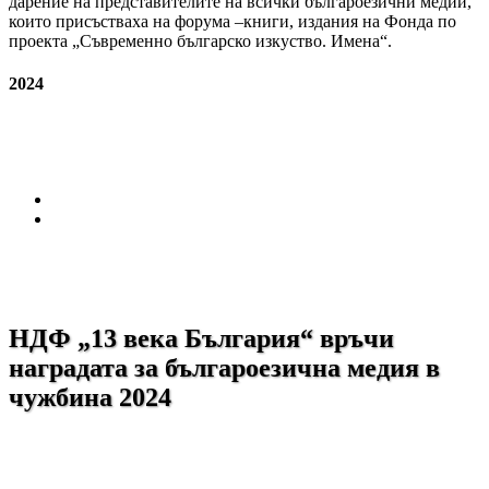
дарение на представителите на всички българоезични медии,
които присъстваха на форума –книги, издания на Фонда по
проекта „Съвременно българско изкуство. Имена“.
2024
НДФ „13 века България“ връчи
наградата за българоезична медия в
чужбина 2024