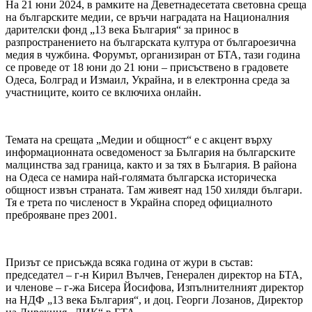
На 21 юни 2024, в рамките на Деветнадесетата световна среща
на българските медии, се връчи наградата на Националния
дарителски фонд „13 века България“ за принос в
разпространението на българската култура от българоезична
медия в чужбина. Форумът, организиран от БТА, тази година
се проведе от 18 юни до 21 юни – присъствено в градовете
Одеса, Болград и Измаил, Украйна, и в електронна среда за
участниците, които се включиха онлайн.
Темата на срещата „Медии и общност“ е с акцент върху
информационната осведоменост за България на българските
малцинства зад граница, както и за тях в България. В района
на Одеса се намира най-голямата българска историческа
общност извън страната. Там живеят над 150 хиляди българи.
Тя е трета по численост в Украйна според официалното
преброяване през 2001.
Призът се присъжда всяка година от жури в състав:
председател – г-н Кирил Вълчев, Генерален директор на БТА,
и членове – г-жа Бисера Йосифова, Изпълнителният директор
на НДФ „13 века България“, и доц. Георги Лозанов, Директор