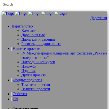
Дарете ни
Дарителство
Кампании
Дарено от нас
Дарители и дарения
Регистър на дарителите
Нашите проекти
IV Международен младежки арт фестивал „Река на
толерантността“
Награди и конкурси
Изложби
Издания
Други проекти
Фондът подкрепя
Тематични сесии
Външни проекти
Събития
EN
Дарителство