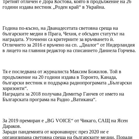
Третият отличен е Дора Костова, която в продължение на 26
години издава вестник „Роден край“ в Украйна.
Година по-късно, на Дванадесетата световна среща на
българските медии в Прага, Чехия, е обсъден статутът на
наградата. Уточнени са критериите за връчването ѝ.
Отличието за 2016 е връчено на сп. „Диалог“ от Нидерландия
в лицето на главния редактор на списанието Даниела Горчева.
Тя е последвана от журналиста Максим Божилов. Той в
продължение на 20 години издава в Торонто, Канада,
български вестник и поддържа радиопрограмата „Български
хоризонти“.
Наградата за 2018 получава Димитър Ганчев от името на
Българската програма на Радио „Ватикана“.
За 2019 премиран е „BG VOICE“ от Чикаго, САЩ на Ясен
Дараков.
Заради пандемията от коронавирус през 2020 не е
организирана световна среща на българските медии. Поради