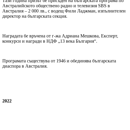
Тази година призът бе присъден на българската програма по
Австралийското обществено радио и телевизия SBS в
Австралия – 2 000 лв., с водещ Фили Ладжман, изпълнителен
директор на българската секция.
Наградата бе връчена от г-жа Адриана Мешкова, Експерт,
конкурси и награди в НДФ „13 века България“.
Програмата съществува от 1946 и обединява българската
диаспора в Австралия.
2022