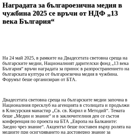
Наградата за българоезична медия в
чужбина 2025 се връчи от НДФ „13
века България“
На 24 май 2025, в рамките на Двадесетата световна среща на
българските медии, Националният дарителски фонд „13 века
България“ връчи наградата за принос в разпространението на
българската култура от българоезична медия в чужбина.
Форумът беше организиран от БТА.
Двадесетата световна среща на българските медии започна в
Националния пресклуб на агенцията в столицата и продължи
в Клисурския манастир „Св. св. Кирил и Методий“. Темата
беше „Медии и знание“ и в заключителния ден се състоя
конференция по проекта на БТА „Европа на Балканите:
Заедно чрез знание“. Акцентът беше поставен върху ролята на
медиите при осигуряването на достоверно знание за