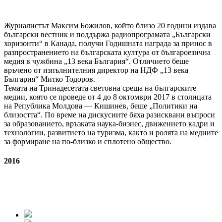
Журналистът Максим Божилов, който близо 20 години издава
български вестник и поддържа радиопрограмата „Български
хоризонти“ в Канада, получи Годишната награда за принос в
разпространението на българската култура от българоезична
медия в чужбина „13 века България“. Отличието беше
връчено от изпълнителния директор на НДФ „13 века
България“ Митко Тодоров.
Темата на Тринадесетата световна среща на българските
медии, която се проведе от 4 до 8 октомври 2017 в столицата
на Република Молдова ― Кишинев, беше „Политики на
близостта“. По време на дискусиите бяха разисквани въпроси
за образованието, връзката наука-бизнес, движението кадри и
технологии, развитието на туризма, както и ролята на медиите
за формиране на по-близко и сплотено общество.
2016