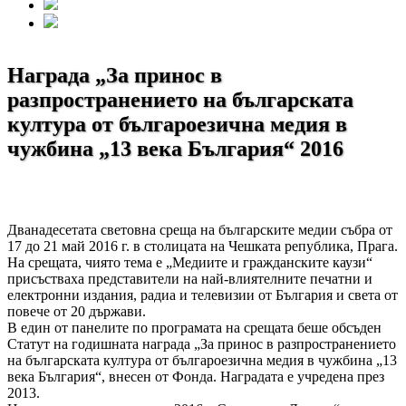
Награда „За принос в
разпространението на българската
култура от българоезична медия в
чужбина „13 века България“ 2016
Дванадесетата световна среща на българските медии събра от
17 до 21 май 2016 г. в столицата на Чешката република, Прага.
На срещата, чиято тема е „Медиите и гражданските каузи“
присъстваха представители на най-влиятелните печатни и
електронни издания, радиа и телевизии от България и света от
повече от 20 държави.
В един от панелите по програмата на срещата беше обсъден
Статут на годишната награда „За принос в разпространението
на българската култура от българоезична медия в чужбина „13
века България“, внесен от Фонда. Наградата е учредена през
2013.