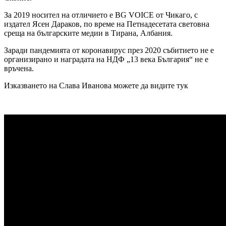
За 2019 носител на отличието е BG VOICE от Чикаго, с
издател Ясен Дараков, по време на Петнадесетата световна
среща на българските медии в Тирана, Албания.
Заради пандемията от коронавирус през 2020 събитието не е
организирано и наградата на НДФ „13 века България“ не е
връчена.
Изказването на Слава Иванова можете да видите тук