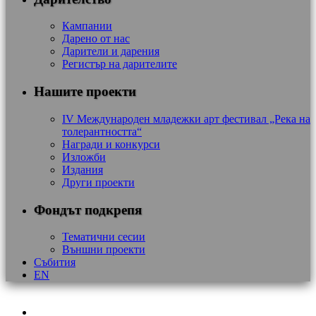
Кампании
Дарено от нас
Дарители и дарения
Регистър на дарителите
Нашите проекти
IV Международен младежки арт фестивал „Река на
толерантността“
Награди и конкурси
Изложби
Издания
Други проекти
Фондът подкрепя
Тематични сесии
Външни проекти
Събития
EN