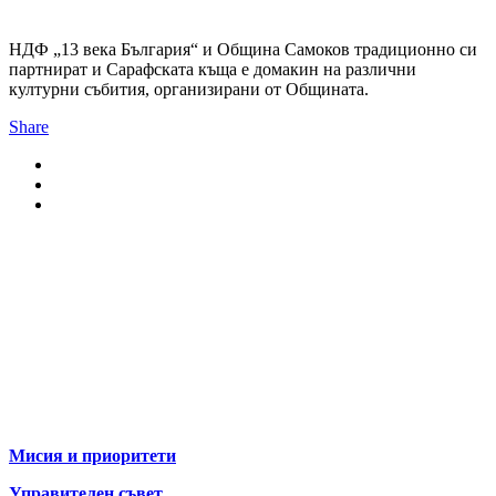
НДФ „13 века България“ и Община Самоков традиционно си
партнират и Сарафската къща е домакин на различни
културни събития, организирани от Общината.
Share
За нас
Мисия и приоритети
Управителен съвет