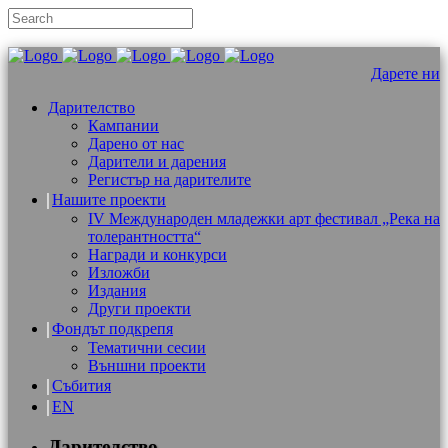
Дарете ни
Дарителство
Кампании
Дарено от нас
Дарители и дарения
Регистър на дарителите
Нашите проекти
IV Международен младежки арт фестивал „Река на
толерантността“
Награди и конкурси
Изложби
Издания
Други проекти
Фондът подкрепя
Тематични сесии
Външни проекти
Събития
EN
Дарителство