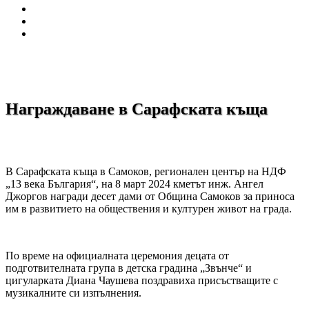
Награждаване в Сарафската къща
В Сарафската къща в Самоков, регионален център на НДФ
„13 века България“, на 8 март 2024 кметът инж. Ангел
Джоргов награди десет дами от Община Самоков за приноса
им в развитието на обществения и културен живот на града.
По време на официалната церемония децата от
подготвителната група в детска градина „Звънче“ и
цигуларката Диана Чаушева поздравиха присъстващите с
музикалните си изпълнения.