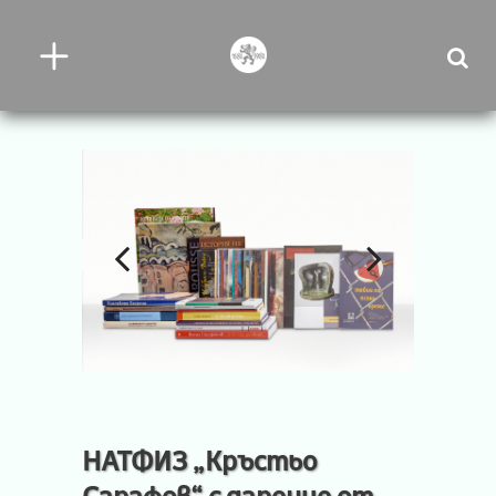
НАТФИЗ „Кръстьо