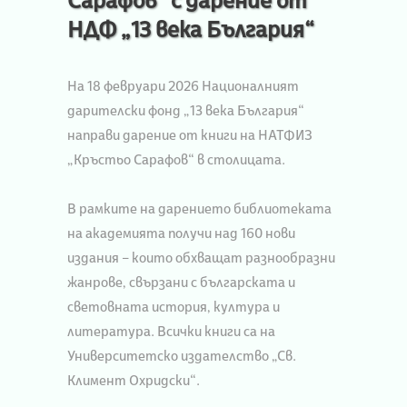
Сарафов“ с дарение от
НДФ „13 века България“
На 18 февруари 2026 Националният
дарителски фонд „13 века България“
направи дарение от книги на НАТФИЗ
„Кръстьо Сарафов“ в столицата.
В рамките на дарението библиотеката
на академията получи над 160 нови
издания – които обхващат разнообразни
жанрове, свързани с българската и
световната история, култура и
литература. Всички книги са на
Университетско издателство „Св.
Климент Охридски“.