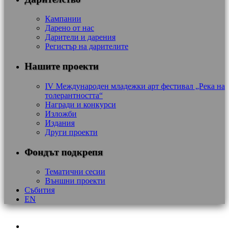
Кампании
Дарено от нас
Дарители и дарения
Регистър на дарителите
Нашите проекти
IV Международен младежки арт фестивал „Река на
толерантността“
Награди и конкурси
Изложби
Издания
Други проекти
Фондът подкрепя
Тематични сесии
Външни проекти
Събития
EN