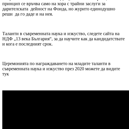
принцип се връчва само на хора с трайни заслуги за
дарителската дейност на Фонда, но журито единодушно
реши да го даде и на нея.
Таланти в съвременната наука и изкуство, следете сайта на
НДФ „13 века България“, за да научите как да кандидатствате
и кога е последният срок.
Церемонията по награждаването на младите таланти в
съвременната наука и изкуство през 2020 можете да видите
тук