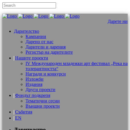
Дарете ни
Дарителство
Кампании
Дарено от нас
Дарители и дарения
Регистър на дарителите
Нашите проекти
IV Международен младежки арт фестивал „Река на
толерантността“
Награди и конкурси
Изложби
Издания
Други проекти
Фондът подкрепя
Тематични сесии
Външни проекти
Събития
EN
Дарителство