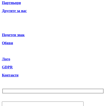
Партньори
Другите за нас
Почетен знак
Обяви
Лого
GDPR
Контакти
Бюлетин
Вашият Email (задължително)