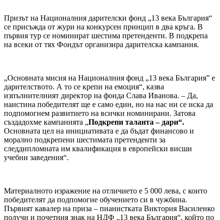
Призът на Националния дарителски фонд „13 века България“
се присъжда от жури на конкурсен принцип в два кръга. В
първия тур се номинират шестима претенденти. В подкрепа
на всеки от тях Фондът организира дарителска кампания.
„Основната мисия на Националния фонд „13 века България” е
дарителството. А то се крепи на емоция“, казва
изпълнителният директор на фонда Слава Иванова. – Да,
наистина победителят ще е само един, но на нас ни се иска да
подпомогнем развитието на всички номинирани. Затова
създадохме кампанията „
Подкрепи таланта – дари“.
Основната цел на инициативата е да бъдат финансово и
морално подкрепени шестимата претенденти за
следдипломната им квалификация в европейски висши
учебни заведения“.
Материалното изражение на отличието е 5 000 лева, с които
победителят да подпомогне обучението си в чужбина.
Първият кавалер на приза – пианистката Виктория Василенко
получи и почетния знак на НДФ „13 века България“, който по