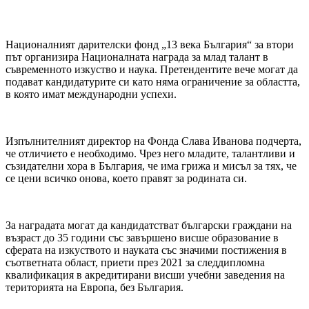
Националният дарителски фонд „13 века България“ за втори
път организира Националната награда за млад талант в
съвременното изкуство и наука. Претендентите вече могат да
подават кандидатурите си като няма ограничение за областта,
в която имат международни успехи.
Изпълнителният директор на Фонда Слава Иванова подчерта,
че отличието е необходимо. Чрез него младите, талантливи и
съзидателни хора в България, че има грижа и мисъл за тях, че
се цени всичко онова, което правят за родината си.
За наградата могат да кандидатстват български граждани на
възраст до 35 години със завършено висше образование в
сферата на изкуството и науката със значими постижения в
съответната област, приети през 2021 за следдипломна
квалификация в акредитирани висши учебни заведения на
територията на Европа, без България.