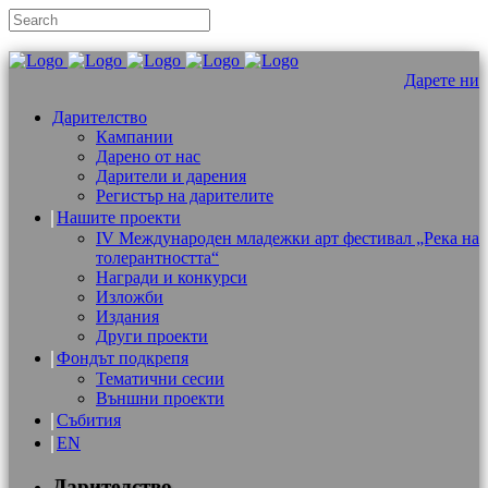
Дарете ни
Дарителство
Кампании
Дарено от нас
Дарители и дарения
Регистър на дарителите
Нашите проекти
IV Международен младежки арт фестивал „Река на
толерантността“
Награди и конкурси
Изложби
Издания
Други проекти
Фондът подкрепя
Тематични сесии
Външни проекти
Събития
EN
Дарителство