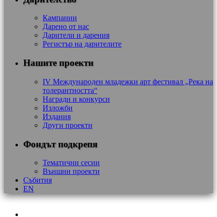
Кампании
Дарено от нас
Дарители и дарения
Регистър на дарителите
Нашите проекти
IV Международен младежки арт фестивал „Река на
толерантността“
Награди и конкурси
Изложби
Издания
Други проекти
Фондът подкрепя
Тематични сесии
Външни проекти
Събития
EN