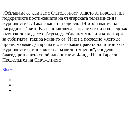
„Обръщаме се към вас с благодарност, защото за пореден път
подкрепихте постиженията на българската телевизионна
журналистика. Така с вашата подкрепа 14-ото издание на
наградите „Свети Влас“ приключи. Подарихте ни още веднъж
възможността да се съберем, да обменим мисли и коментари
за събитията, такива каквито са. И не на последно място да
продължаваме да търсим и отстояваме правата на истинската
журналистика и правото на различни мнения“, споделя в
благодарственото си обръщение към Фонда Иван Гарелов,
Председател на Сдружението.
Share