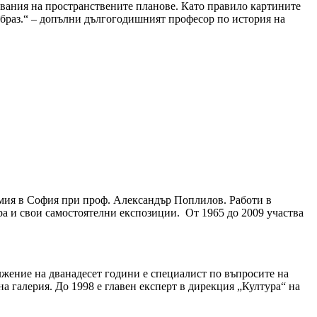
вания на пространствените планове. Като правило картините
 образ.“ – допълни дългогодишният професор по история на
емия в София при проф. Александър Поплилов. Работи в
ра и свои самостоятелни експозиции. От 1965 до 2009 участва
жение на дванадесет години е специалист по въпросите на
 галерия. До 1998 е главен експерт в дирекция „Култура“ на