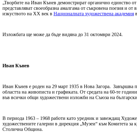
„Творбите на Иван Кънев демонстрират органично единство от
представляват своеобразна амалгама от съкровена поезия и от 
изкуството на XX век в
Националната художествена академия
в
Изложбата ще може да бъде видяна до 31 октомври 2024.
Иван Кънев
Иван Кънев е роден на 29 март 1935 в Нова Загора. Завършва
областта на живописта и графиката. От средата на 60-те годин
във всички общи художествени изложби на Съюза на българск
В периода 1963 – 1968 работи като уредник и завеждащ Художе
художествените галерии в дирекция „Музеи“ към Комитета за ку
Столична Община.