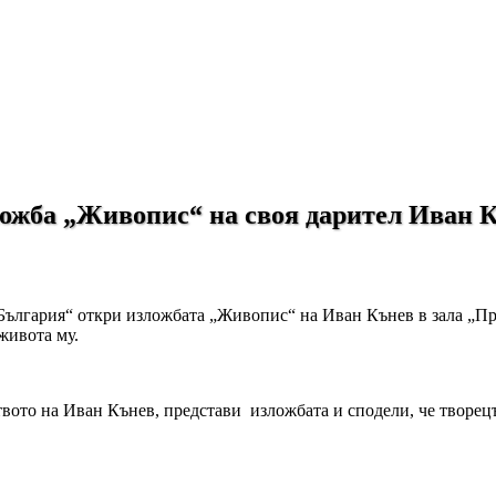
ложба „Живопис“ на своя дарител Иван 
ългария“ откри изложбата „Живопис“ на Иван Кънев в зала „Про
живота му.
твото на Иван Кънев, представи изложбата и сподели, че творец