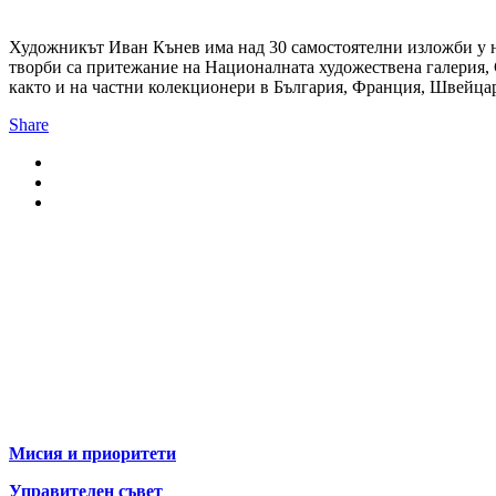
Художникът Иван Кънев има над 30 самостоятелни изложби у н
творби са притежание на Националната художествена галерия, С
както и на частни колекционери в България, Франция, Швейца
Share
За нас
Мисия и приоритети
Управителен съвет