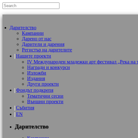
Дарителство
Кампании
Дарено от нас
Дарители и дарения
Регистър на дарителите
Нашите проекти
IV Международен младежки арт фестивал „Река на 
Награди и конкурси
Изложби
Издания
Други проекти
Фондът подкрепя
Тематични сесии
Външни проекти
Събития
EN
Дарителство