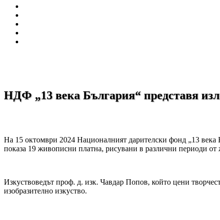
НДФ „13 века България“ представя из
На 15 октомври 2024 Националният дарителски фонд „13 века Б
показа 19 живописни платна, рисувани в различни периоди от 
Изкуствоведът проф. д. изк. Чавдар Попов, който цени творчес
изобразително изкуство.