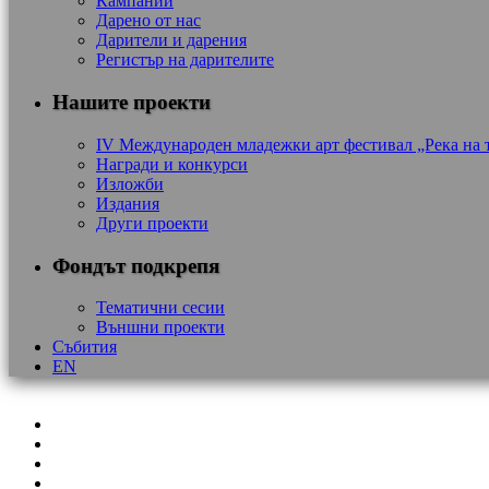
Кампании
Дарено от нас
Дарители и дарения
Регистър на дарителите
Нашите проекти
IV Международен младежки арт фестивал „Река на 
Награди и конкурси
Изложби
Издания
Други проекти
Фондът подкрепя
Тематични сесии
Външни проекти
Събития
EN