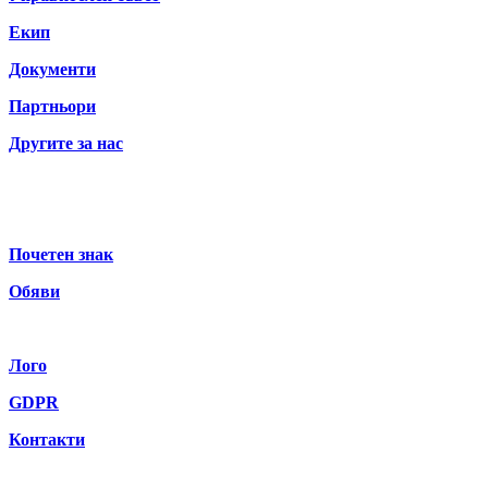
Екип
Документи
Партньори
Другите за нас
Почетен знак
Обяви
Лого
GDPR
Контакти
Бюлетин