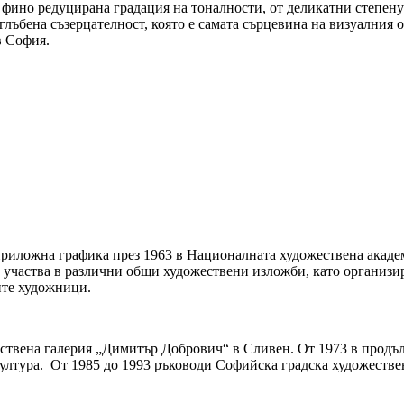
 фино редуцирана градация на тоналности, от деликатни степену
вглъбена съзерцателност, която е самата сърцевина на визуалния
 София.
 приложна графика през 1963 в Националната художествена акад
и участва в различни общи художествени изложби, като организи
ите художници.
ствена галерия „Димитър Добрович“ в Сливен. От 1973 в продъл
лтура. От 1985 до 1993 ръководи Софийска градска художествена