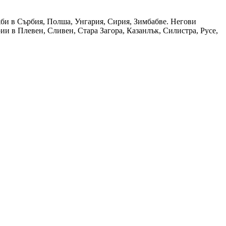
би в Сърбия, Полша, Унгария, Сирия, Зимбабве. Негови
и в Плевен, Сливен, Стара Загора, Казанлък, Силистра, Русе,