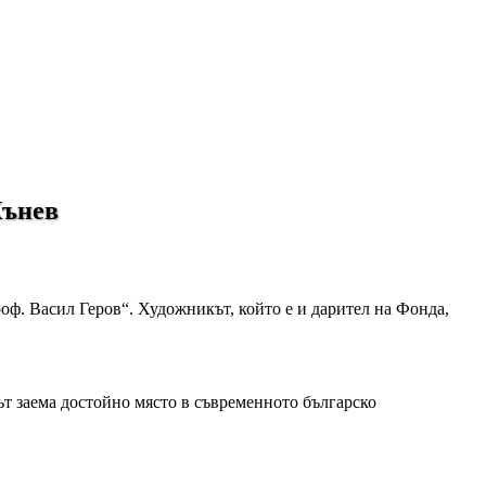
Кънев
ф. Васил Геров“. Художникът, който е и дарител на Фонда,
ът заема достойно място в съвременното българско