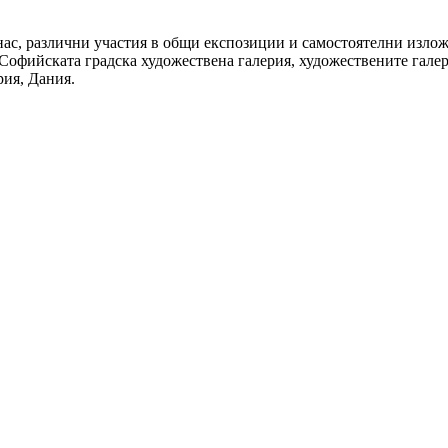
ас, различни участия в общи експозиции и самостоятелни излож
офийската градска художествена галерия, художествените галери
рия, Дания.