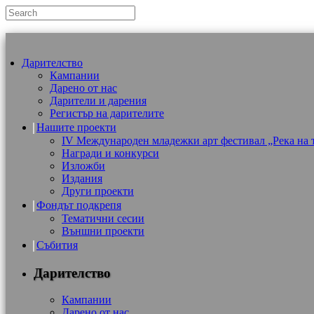
Дарителство
Кампании
Дарено от нас
Дарители и дарения
Регистър на дарителите
Нашите проекти
IV Международен младежки арт фестивал „Река на 
Награди и конкурси
Изложби
Издания
Други проекти
Фондът подкрепя
Тематични сесии
Външни проекти
Събития
Дарителство
Кампании
Дарено от нас