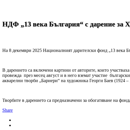
НДФ „13 века България“ с дарение за 
На 8 декември 2025 Националният дарителски фонд „13 века Б
В дарението са включени картини от авторите, които участвах
провежда през месец август и в него вземат участие българск
акварелни творби „Бариери“ на художника Георги Баев (1924 – 
Творбите в дарението са предназначени за обогатяване на фонд
Share