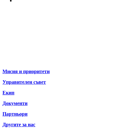
За нас
Мисия и приоритети
Управителен съвет
Екип
Документи
Партньори
Другите за нас