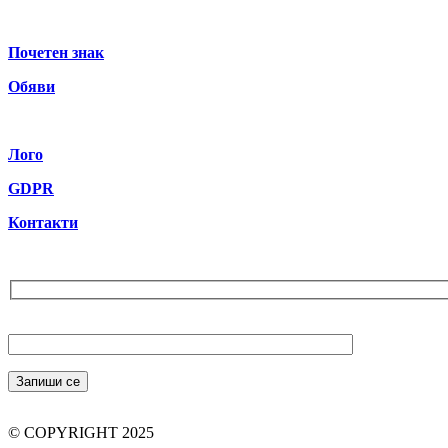
Почетен знак
Обяви
Лого
GDPR
Контакти
Бюлетин
Вашият Email (задължително)
© COPYRIGHT 2025