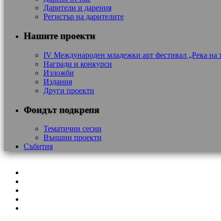
Дарители и дарения
Регистър на дарителите
Нашите проекти
IV Международен младежки арт фестивал „Река на 
Награди и конкурси
Изложби
Издания
Други проекти
Фондът подкрепя
Тематични сесии
Външни проекти
Събития