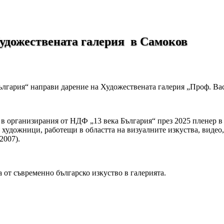
Художествената галерия в Самоков
ългария“ направи дарение на Художествената галерия „Проф. Ва
а в организирания от НДФ „13 века България“ през 2025 пленер 
и художници, работещи в областта на визуалните изкуства, виде
2007).
а от съвременно българско изкуство в галерията.