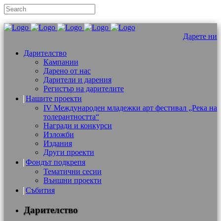
Дарете ни
Дарителство
Кампании
Дарено от нас
Дарители и дарения
Регистър на дарителите
Нашите проекти
IV Международен младежки арт фестивал „Река на
толерантността“
Награди и конкурси
Изложби
Издания
Други проекти
Фондът подкрепя
Тематични сесии
Външни проекти
Събития
Дарителство