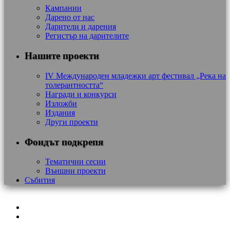
Кампании
Дарено от нас
Дарители и дарения
Регистър на дарителите
Нашите проекти
IV Международен младежки арт фестивал „Река на
толерантността“
Награди и конкурси
Изложби
Издания
Други проекти
Фондът подкрепя
Тематични сесии
Външни проекти
Събития