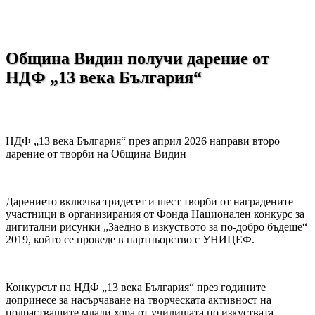
Община Видин получи дарение от
НДФ „13 века България“
НДФ „13 века България“ през април 2026 направи второ
дарение от творби на Община Видин
Дарението включва тридесет и шест творби от наградените
участници в организирания от Фонда Национален конкурс за
дигитални рисунки „Заедно в изкуството за по-добро бъдеще“
2019, който се проведе в партньорство с УНИЦЕФ.
Конкурсът на НДФ „13 века България“ през годините
допринесе за насърчаване на творческата активност на
подрастващите млади хора от училищата по изкуствата.