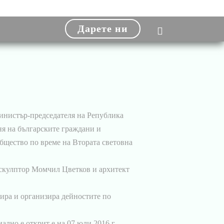
Дарете ни
Министър-председателя на Република
ня на българските граждани и
бщество по време на Втората световна
 скулптор Момчил Цветков и архитект
ира и организира дейностите по
лно е открит е на 07 юли 2016 г.