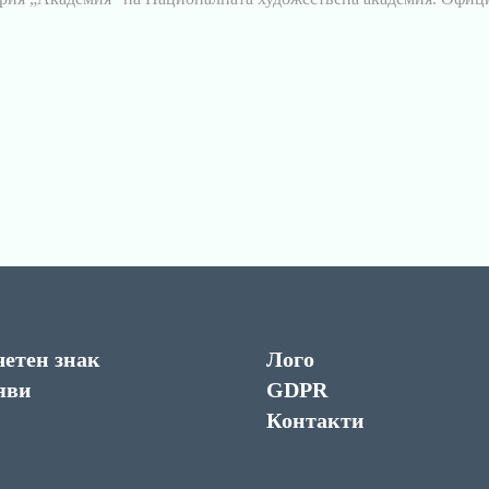
етен знак
Лого
яви
GDPR
Контакти