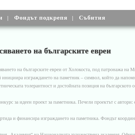
и
Фондът подкрепя
Събития
сяването на българските евреи
асяването на българските евреи от Холокоста, под патронажа на 
й инициира изграждането на паметник – символ, който да напом
тническата толерантност и достойната позиция на българското о
нкурс за идеен проект за паметника. Печели проектът с автори:
артида и финансира изграждането на паметника. Фондът координ
рия „Академия“ на Националната художествена академия. Официа