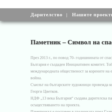
Дарителство
Нашите проект
Паметник – Символ на спа
През 2013 г., по повод 70- годишнината от сп
България е създаден Инициативен комитет. То
международната общественост за корените на е
война.
Съюзът на българските художници провежда ко
Георги Цветков.
НДФ „13 века България“ създава дарителска п
осъществяването на проекта.
Паметникът е поставен в градинката пред Гале