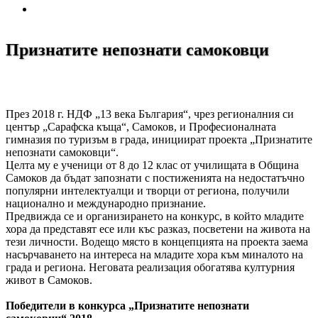
Признатите непознати самоковци
През 2018 г. НДФ „13 века България“, чрез регионалния си
център „Сарафска къща“, Самоков, и Професионалната
гимназия по туризъм в града, инициират проекта „Признатите
непознати самоковци“.
Целта му е ученици от 8 до 12 клас от училищата в Община
Самоков да бъдат запознати с постиженията на недостатъчно
популярни интелектуалци и творци от региона, получили
национално и международно признание.
Предвижда се и организирането на конкурс, в който младите
хора да представят есе или къс разказ, посветени на живота на
тези личности. Водещо място в концепцията на проекта заема
насърчаването на интереса на младите хора към миналото на
града и региона. Неговата реализация обогатява културния
живот в Самоков.
Победители в конкурса „Признатите непознати