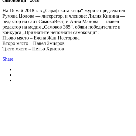
самоковци“ 2018
На 16 май 2018 г. в „Сарафската къща“ жури с председател
Румяна Цолова ― литератор, и членове: Лилия Кинина ―
редактор на сайт СамокоВест, и Анна Манова ― главен
редактор на медия „Самоков 365“, обяви победителите в
конкурса „Признатите непознати самоковци“:
Първо място ‒ Елена Жан Несторова
Второ място ‒ Павел Змияров
Трето място ‒ Петър Христов
Share