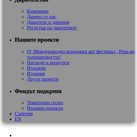
Кампании
Дарено от нас
Дарители и дарения
Регистър на дарителите
Нашите проекти
IV Международен младежки арт фестивал „Река на
толерантността“
Награди и конкурси
Изложби
Издания
Други проекти
Фондът подкрепя
Тематични сесии
Външни проекти
Събития
EN