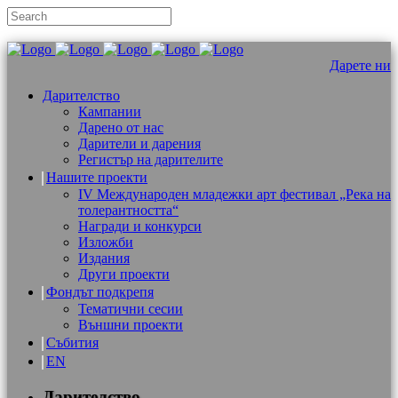
Дарете ни
Дарителство
Кампании
Дарено от нас
Дарители и дарения
Регистър на дарителите
Нашите проекти
IV Международен младежки арт фестивал „Река на
толерантността“
Награди и конкурси
Изложби
Издания
Други проекти
Фондът подкрепя
Тематични сесии
Външни проекти
Събития
EN
Дарителство