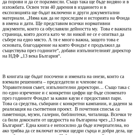
да порови и да се поразмисли. Също така ще бъде видяно и в
изложбата. Освен тези 40 дарения в изданието и в
експозицията ще бъдат включени и други документални
материали. „Няма как да не проследим и историята на Фонда
в имена и дати. Ще представим всички нормативни
документи, които са обуславяли дейността му. Това е важната
страница, която досега като че ли никой не се е опитвал да
събере на едно място. А тя е много важна, защото това е
основата, благодарение на която Фондът е продължил да
съществува през годините“, добави изпълнителният директор
на НДФ „13 века България“.
В книгата ще бъдат посочени и имената на онези, които са
вземали решенията – председатели и членове на
Управителния съвет, изпълнителни директори… Също така с
по едно изречение и с конкретни цифри ще бъде споменато
през годините Фондът за какви каузи е предоставял пари.
Това са средства, събирани с конкретни кампании, и дадени за
реализация на съответния проект. В почетния списък са
паметници, музеи, галерии, библиотеки, читалища. Всички те
са били докоснати от щедростта на българина чрез „13 века
България“. Една книга е непосилно да бъде изчерпателна, но
ако трябва да се включат всички щедри сърца и добри дела, ще