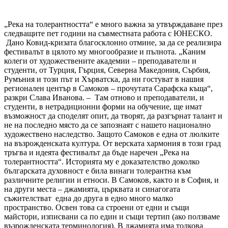
„Река на толерантността“ е много важна за утвърждаване през
следващите пет години на съвместната работа с ЮНЕСКО.
Дано Ковид-кризата благосклонно отмине, за да се реализира
фестивалът в цялото му многообразие и пълнота. „Каним
колеги от художествените академии – преподаватели и
студенти, от Турция, Гърция, Северна Македония, Сърбия,
Румъния и този път и Хърватска, да ни гостуват в нашия
регионален център в Самоков – прочутата Сарафска къща“,
разкри Слава Иванова. – Там отново и преподаватели, и
студенти, в нетрадиционни форми на обучение, ще имат
възможност да споделят опит, да творят, да разгърнат талант и
не на последно място да се запознаят с нашето национално
художествено наследство. Защото Самоков е една от люлките
на възрожденската култура. От верската хармония в този град
тръгва и идеята фестивалът да бъде наречен „Река на
толерантността“. Историята му е доказателство доколко
българската духовност е била винаги толерантна към
различните религии и етноси. В Самоков, както и в София, и
на други места – джамията, църквата и синагогата
съжителстват една до друга в едно много малко
пространство. Освен това са строени от едни и същи
майстори, изписвани са по един и същи тертип (ако ползваме
възрожденската терминология). В джамията има толкова