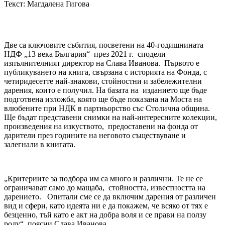
Текст: Магдалена Гигова
Две са ключовите събития, посветени на 40-годишнината
НДФ „13 века България“ през 2021 г. сподели
изпълнителният директор на Слава Иванова. Първото е
публикуването на книга, свързана с историята на Фонда, с
четиридесетте най-знакови, стойностни и забележителни
дарения, които е получил. На базата на изданието ще бъде
подготвена изложба, която ще бъде показана на Моста на
влюбените при НДК в партньорство със Столична община.
Ще бъдат представени снимки на най-интересните колекции,
произведения на изкуството, предоставени на фонда от
дарители през годините на неговото съществуване и
залегнали в книгата.
„Критериите за подбора им са много и различни. Те не се
ограничават само до мащаба, стойността, известността на
дарението. Опитали сме се да включим дарения от различен
вид и сфери, като идеята ни е да покажем, че всяко от тях е
безценно, тъй като е акт на добра воля и се прави на ползу
роду“, поясни Слава Иванова.