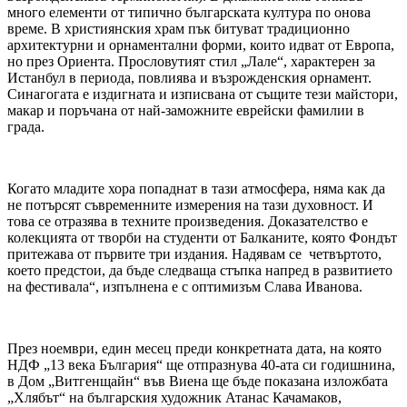
много елементи от типично българската култура по онова
време. В християнския храм пък битуват традиционно
архитектурни и орнаментални форми, които идват от Европа,
но през Ориента. Прословутият стил „Лале“, характерен за
Истанбул в периода, повлиява и възрожденския орнамент.
Синагогата е издигната и изписвана от същите тези майстори,
макар и поръчана от най-заможните еврейски фамилии в
града.
Когато младите хора попаднат в тази атмосфера, няма как да
не потърсят съвременните измерения на тази духовност. И
това се отразява в техните произведения. Доказателство е
колекцията от творби на студенти от Балканите, която Фондът
притежава от първите три издания. Надявам се четвъртото,
което предстои, да бъде следваща стъпка напред в развитието
на фестивала“, изпълнена е с оптимизъм Слава Иванова.
През ноември, един месец преди конкретната дата, на която
НДФ „13 века България“ ще отпразнува 40-ата си годишнина,
в Дом „Витгенщайн“ във Виена ще бъде показана изложбата
„Хлябът“ на българския художник Атанас Качамаков,