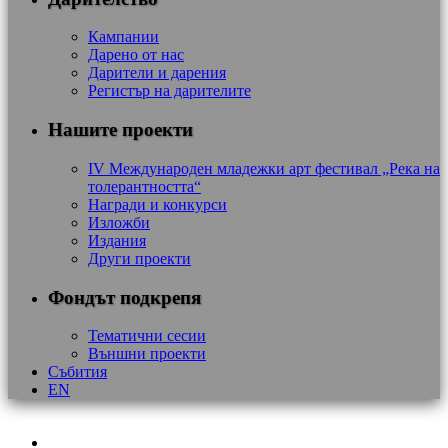
Кампании
Дарено от нас
Дарители и дарения
Регистър на дарителите
Нашите проекти
IV Международен младежки арт фестивал „Река на
толерантността“
Награди и конкурси
Изложби
Издания
Други проекти
Фондът подкрепя
Тематични сесии
Външни проекти
Събития
EN