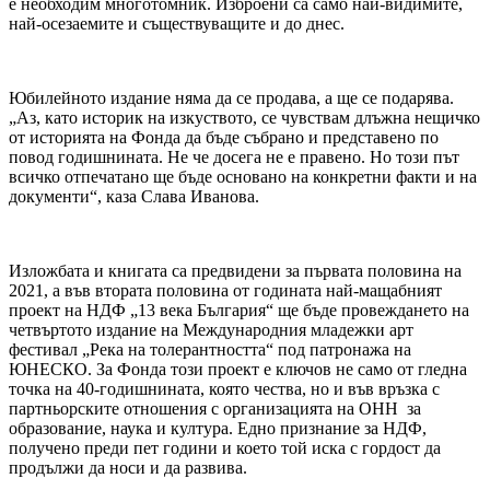
е необходим многотомник. Изброени са само най-видимите,
най-осезаемите и съществуващите и до днес.
Юбилейното издание няма да се продава, а ще се подарява.
„Аз, като историк на изкуството, се чувствам длъжна нещичко
от историята на Фонда да бъде събрано и представено по
повод годишнината. Не че досега не е правено. Но този път
всичко отпечатано ще бъде основано на конкретни факти и на
документи“, каза Слава Иванова.
Изложбата и книгата са предвидени за първата половина на
2021, а във втората половина от годината най-мащабният
проект на НДФ „13 века България“ ще бъде провеждането на
четвъртото издание на Международния младежки арт
фестивал „Река на толерантността“ под патронажа на
ЮНЕСКО. За Фонда този проект е ключов не само от гледна
точка на 40-годишнината, която чества, но и във връзка с
партньорските отношения с организацията на ОНН за
образование, наука и култура. Едно признание за НДФ,
получено преди пет години и което той иска с гордост да
продължи да носи и да развива.