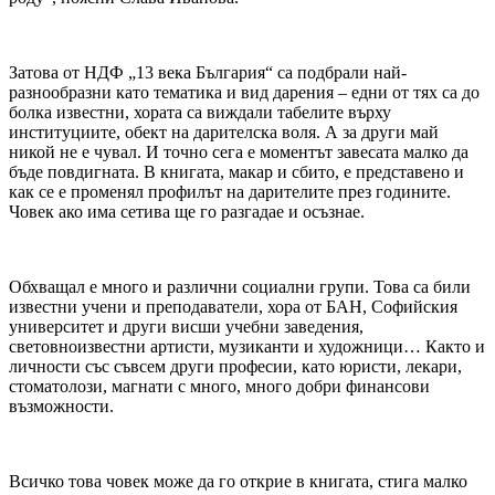
Затова от НДФ „13 века България“ са подбрали най-
разнообразни като тематика и вид дарения – едни от тях са до
болка известни, хората са виждали табелите върху
институциите, обект на дарителска воля. А за други май
никой не е чувал. И точно сега е моментът завесата малко да
бъде повдигната. В книгата, макар и сбито, е представено и
как се е променял профилът на дарителите през годините.
Човек ако има сетива ще го разгадае и осъзнае.
Обхващал е много и различни социални групи. Това са били
известни учени и преподаватели, хора от БАН, Софийския
университет и други висши учебни заведения,
световноизвестни артисти, музиканти и художници… Както и
личности със съвсем други професии, като юристи, лекари,
стоматолози, магнати с много, много добри финансови
възможности.
Всичко това човек може да го открие в книгата, стига малко