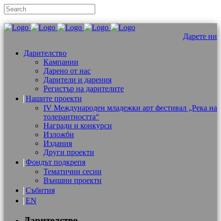
Дарете ни
Дарителство
Кампании
Дарено от нас
Дарители и дарения
Регистър на дарителите
Нашите проекти
IV Международен младежки арт фестивал „Река на
толерантността“
Награди и конкурси
Изложби
Издания
Други проекти
Фондът подкрепя
Тематични сесии
Външни проекти
Събития
EN
Дарителство