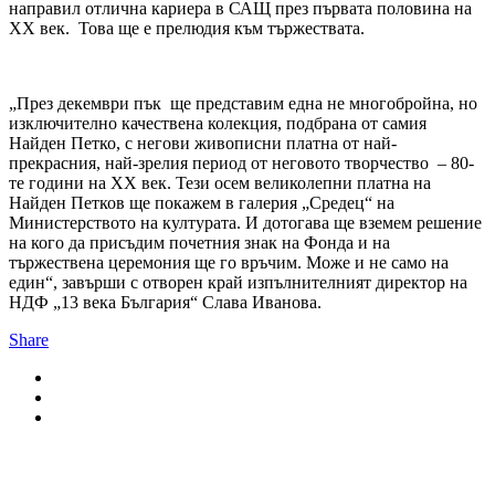
направил отлична кариера в САЩ през първата половина на
ХХ век. Това ще е прелюдия към тържествата.
„През декември пък ще представим една не многобройна, но
изключително качествена колекция, подбрана от самия
Найден Петко, с негови живописни платна от най-
прекрасния, най-зрелия период от неговото творчество – 80-
те години на ХХ век. Тези осем великолепни платна на
Найден Петков ще покажем в галерия „Средец“ на
Министерството на културата. И дотогава ще вземем решение
на кого да присъдим почетния знак на Фонда и на
тържествена церемония ще го връчим. Може и не само на
един“, завърши с отворен край изпълнителният директор на
НДФ „13 века България“ Слава Иванова.
Share