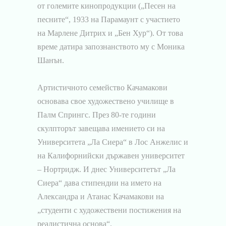
от големите кинопродукции („Песен на
песните“, 1933 на Парамаунт с участието
на Марлене Дитрих и „Бен Хур“). От това
време датира запознанството му с Моника
Шанън.
Артистичното семейство Качамакови
основава свое художествено училище в
Палм Спрингс. През 80-те години
скулпторът завещава имението си на
Университета „Ла Сиера“ в Лос Анжелис и
на Калифорнийски държавен университет
– Нортридж. И днес Университетът „Ла
Сиера“ дава стипендии на името на
Александра и Атанас Качамакови на
„студенти с художествeни постижения на
реалистична основа“.