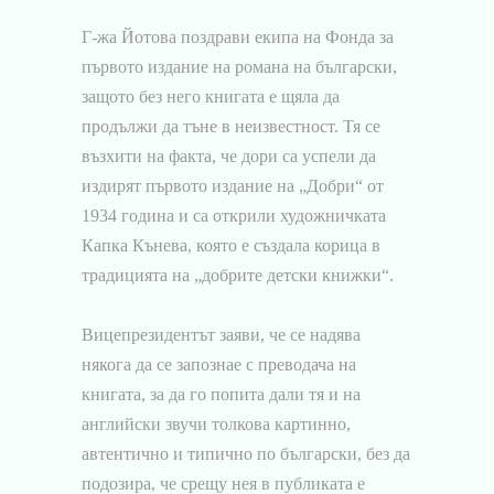
Г-жа Йотова поздрави екипа на Фонда за
първото издание на романа на български,
защото без него книгата е щяла да
продължи да тъне в неизвестност. Тя се
възхити на факта, че дори са успели да
издирят първото издание на „Добри“ от
1934 година и са открили художничката
Капка Кънева, която е създала корица в
традицията на „добрите детски книжки“.
Вицепрезидентът заяви, че се надява
някога да се запознае с преводача на
книгата, за да го попита дали тя и на
английски звучи толкова картинно,
автентично и типично по български, без да
подозира, че срещу нея в публиката е