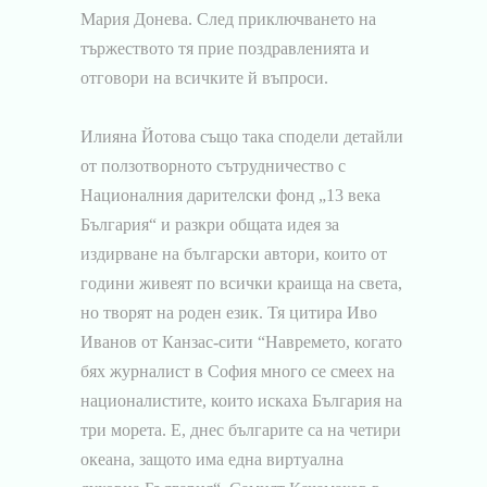
Мария Донева. След приключването на
тържеството тя прие поздравленията и
отговори на всичките й въпроси.
Илияна Йотова също така сподели детайли
от ползотворното сътрудничество с
Националния дарителски фонд „13 века
България“ и разкри общата идея за
издирване на български автори, които от
години живеят по всички краища на света,
но творят на роден език. Тя цитира Иво
Иванов от Канзас-сити “Навремето, когато
бях журналист в София много се смеех на
националистите, които искаха България на
три морета. Е, днес българите са на четири
океана, защото има една виртуална