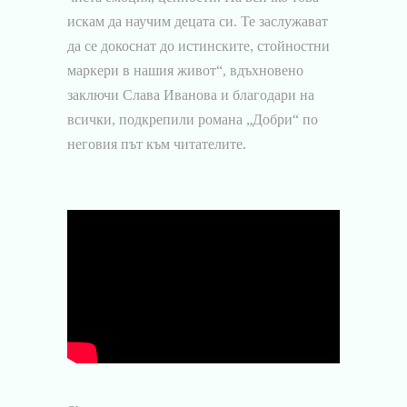
искам да научим децата си. Те заслужават
да се докоснат до истинските, стойностни
маркери в нашия живот“, вдъхновено
заключи Слава Иванова и благодари на
всички, подкрепили романа „Добри“ по
неговия път към читателите.