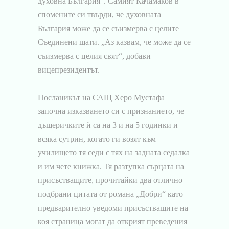
духовна България“. Самият Качамаков в
спомените си твърди, че духовната
България може да се съизмерва с целите
Съединени щати. „Аз казвам, че може да се
съизмерва с целия свят“, добави
вицепрезидентът.
Посланикът на САЩ Херо Мустафа
започна изказването си с признанието, че
дъщеричките ѝ са на 3 и на 5 годинки и
всяка сутрин, когато ги возят към
училището тя седи с тях на задната седалка
и им чете книжка. Тя разтупка сърцата на
присъстващите, прочитайки два отлично
подбрани цитата от романа „Добри“ като
предварително уведоми присъстващите на
коя страница могат да открият преведения