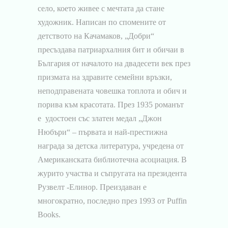
село, което живее с мечтата да стане
художник. Написан по спомените от
детството на Качамаков, „Добри“
пресъздава патриархалния бит и обичаи в
България от началото на двадесети век през
призмата на здравите семейни връзки,
неподправената човешка топлота и обич и
порива към красотата. През 1935 романът
е удостоен със златен медал „Джон
Нюбъри“ – първата и най-престижна
награда за детска литература, учредена от
Американската библиотечна асоциация. В
журито участва и съпругата на президента
Рузвелт -Елинор. Преиздаван е
многократно, последно през 1993 от Puffin
Books.