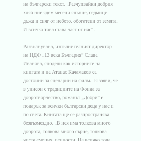
на български текст. „Разчупвайки добрия
хляб ние ядем месеци слънце, седмици
дъжд и сняг от небето, обогатени от земята.
И всичко това става част от нас“.
Развълнувана, изпълнителният директор
на НДФ „13 века България“ Слава
Иванова, сподели как историите на
книгата и на Атанас Качамаков са
достойни за сценарий на филм. Тя заяви, че
в унисон с традициите на Фонда за
добротворчество, романът „Добри“ е
подарък за всички български деца у нас и
по света. Книгата ще се разпространява
безвъзмездно. „В нея има толкова много
доброта, толкова много сърце, толкова
чиста емоция, ценности. На всичко това