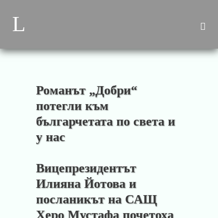
Романът „Добри“
потегли към
българчетата по света и
у нас
Вицепрезидентът
Илияна Йотова и
посланикът на САЩ
Херо Мустафа почетоха