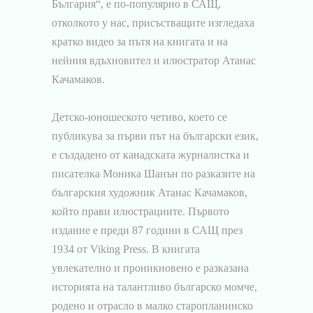
България“, е по-популярно в САЩ,
отколкото у нас, присъстващите изгледаха
кратко видео за пътя на книгата и на
нейния вдъхновител и илюстратор Атанас
Качамаков.
Детско-юношеското четиво, което се
публикува за първи път на български език,
е създадено от канадската журналистка и
писателка Моника Шанън по разказите на
българския художник Атанас Качамаков,
който прави илюстрациите. Първото
издание е преди 87 години в САЩ през
1934 от Viking Press. В книгата
увлекателно и проникновено е разказана
историята на талантливо българско момче,
родено и отрасло в малко старопланинско