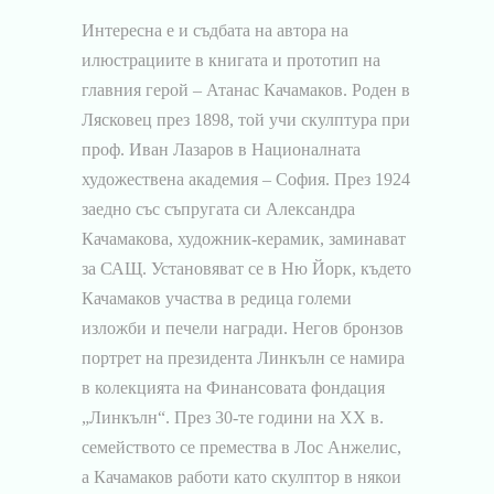
Интересна е и съдбата на автора на
илюстрациите в книгата и прототип на
главния герой – Атанас Качамаков. Роден в
Лясковец през 1898, той учи скулптура при
проф. Иван Лазаров в Националната
художествена академия – София. През 1924
заедно със съпругата си Александра
Качамакова, художник-керамик, заминават
за САЩ. Установяват се в Ню Йорк, където
Качамаков участва в редица големи
изложби и печели награди. Негов бронзов
портрет на президента Линкълн се намира
в колекцията на Финансовата фондация
„Линкълн“. През 30-те години на ХХ в.
семейството се премества в Лос Анжелис,
а Качамаков работи като скулптор в някои