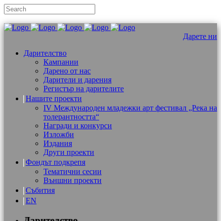
Дарете ни
Дарителство
Кампании
Дарено от нас
Дарители и дарения
Регистър на дарителите
Нашите проекти
IV Международен младежки арт фестивал „Река на
толерантността“
Награди и конкурси
Изложби
Издания
Други проекти
Фондът подкрепя
Тематични сесии
Външни проекти
Събития
EN
Дарителство