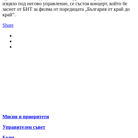
изцяло под негово управление, се състоя концерт, който бе
заснет от БНТ за филма от поредицата „България от край до
край“.
Share
За нас
Мисия и приоритети
Управителен съвет
Екип