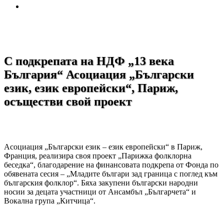
С подкрепата на НДФ „13 века
България“ Асоциация „Български
език, език европейски“, Париж,
осъществи свой проект
Асоциация „Български език – език европейски“ в Париж,
Франция, реализира своя проект „Парижка фолклорна
беседка“, благодарение на финансовата подкрепа от Фонда по
обявената сесия – „Младите българи зад граница с поглед към
българския фолклор“. Бяха закупени български народни
носии за децата участници от Ансамбъл „Българчета“ и
Вокална група „Китчица“.