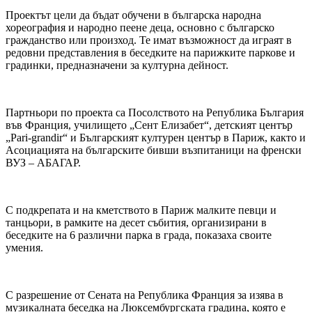
Проектът цели да бъдат обучени в българска народна
хореография и народно пеене деца, основно с българско
гражданство или произход. Те имат възможност да играят в
редовни представления в беседките на парижките паркове и
градинки, предназначени за културна дейност.
Партньори по проекта са Посолството на Република България
във Франция, училището „Сент Елизабет“, детският център
„Pari-grandir“ и Българският културен център в Париж, както и
Асоциацията на българските бивши възпитаници на френски
ВУЗ – АБАГАР.
С подкрепата и на кметството в Париж малките певци и
танцьори, в рамките на десет събития, организирани в
беседките на 6 различни парка в града, показаха своите
умения.
С разрешение от Сената на Република Франция за изява в
музикалната беседка на Люксембургската градина, която е