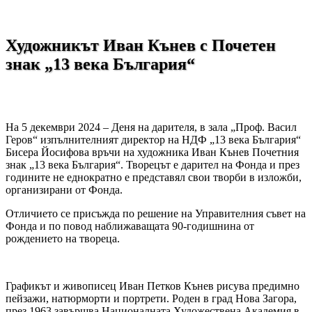
Художникът Иван Кънев с Почетен
знак „13 века България“
На 5 декември 2024 – Деня на дарителя, в зала „Проф. Васил
Геров“ изпълнителният директор на НДФ „13 века България“
Бисера Йосифова връчи на художника Иван Кънев Почетния
знак „13 века България“. Творецът е дарител на Фонда и през
годините не еднократно е представял свои творби в изложби,
организирани от Фонда.
Отличието се присъжда по решение на Управителния съвет на
Фонда и по повод наближаващата 90-годишнина от
рождението на твореца.
Графикът и живописец Иван Петков Кънев рисува предимно
пейзажи, натюрморти и портрети. Роден в град Нова Загора,
през 1963 завършва Националната Художествена Академия в