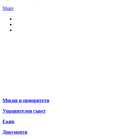
Share
За нас
Мисия и приоритети
Управителен съвет
Екип
Документи