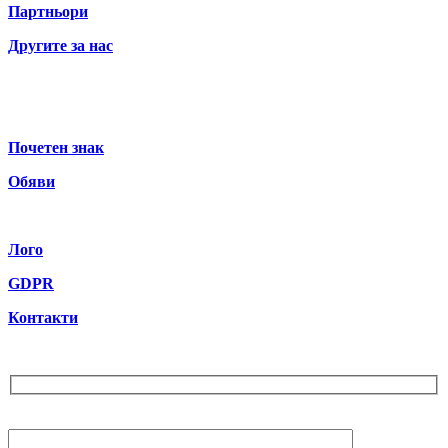
Партньори
Другите за нас
Почетен знак
Обяви
Лого
GDPR
Контакти
Бюлетин
Вашият Email (задължително)