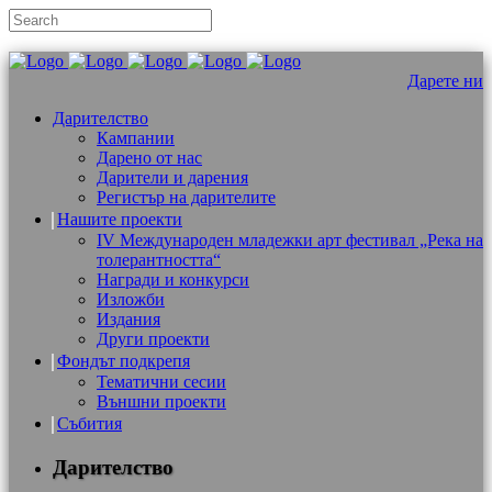
Дарете ни
Дарителство
Кампании
Дарено от нас
Дарители и дарения
Регистър на дарителите
Нашите проекти
IV Международен младежки арт фестивал „Река на
толерантността“
Награди и конкурси
Изложби
Издания
Други проекти
Фондът подкрепя
Тематични сесии
Външни проекти
Събития
Дарителство