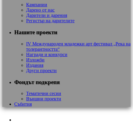
Кампании
Дарено от нас
Дарители и дарения
Регистър на дарителите
Нашите проекти
IV Международен младежки арт фестивал „Река на
толерантността“
Награди и конкурси
Изложби
Издания
Други проекти
Фондът подкрепя
Тематични сесии
Външни проекти
Събития