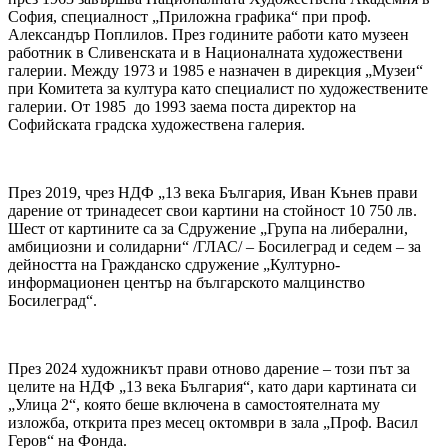
София, специалност „Приложна графика“ при проф.
Александър Поплилов. През годините работи като музеен
работник в Сливенската и в Националната художествени
галерии. Между 1973 и 1985 е назначен в дирекция „Музеи“
при Комитета за култура като специалист по художествените
галерии. От 1985 до 1993 заема поста директор на
Софийската градска художествена галерия.
През 2019, чрез НДФ „13 века България, Иван Кънев прави
дарение от тринадесет свои картини на стойност 10 750 лв.
Шест от картините са за Сдружение „Група на либерални,
амбициозни и солидарни“ /ГЛАС/ – Босилеград и седем – за
дейността на Гражданско сдружение „Културно-
информационен център на българското малцинство
Босилеград“.
През 2024 художникът прави отново дарение – този път за
целите на НДФ „13 века България“, като дари картината си
„Улица 2“, която беше включена в самостоятелната му
изложба, открита през месец октомври в зала „Проф. Васил
Геров“ на Фонда.