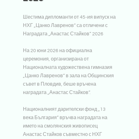
Шестима дипломанти от 45-ия випуск на
НХГ „Цанко Лавренов“ са отличени с
Наградата „Анастас Стайков“ 2026
На 20 юни 2026 на официална
церемония, организирана от
Националната художествена гимназия
„Цанко Лавренов“ в зала на Общинския
съвет в Пловдив, беше връчена
наградата „Анастас Стайков“.
Националният дарителски фонд „13
века България“ връчва наградата на
името на смолянския живописец
Анастас Стайков съвместно с НХГ