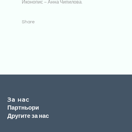
Иконопис – Анна Чипилова.
Share
За нас
Партньори
Другите за нас