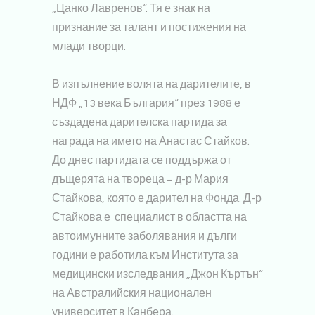
„Цанко Лавренов“. Тя е знак на
признание за талант и постижения на
млади творци.
В изпълнение волята на дарителите, в
НДФ „13 века България“ през 1988 е
създадена дарителска партида за
награда на името на Анастас Стайков.
До днес партидата се поддържа от
дъщерята на твореца − д-р Мария
Стайкова, която е дарител на Фонда. Д-р
Стайкова е специалист в областта на
автоимунните заболявания и дълги
години е работила към Института за
медицински изследвания „Джон Къртън“
на Австралийския национален
университет в Канбера.