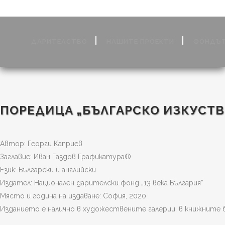
ДАРИТЕЛСТВО
НАШИТЕ ПРОЕКТИ
ФОНДЪТ
ПОРЕДИЦА „БЪЛГАРСКО ИЗКУСТВ
Автор: Георги Каприев
Заглавие: Иван Газдов Графикатура®
Език: Български и английски
Издател: Национален дарителски фонд „13 века България“
Място и година на издаване: София, 2020
Изданието е налично в художествените галерии, в книжните бо