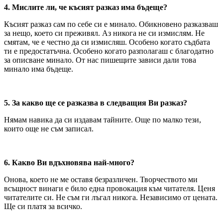
4. Мислите ли, че късият разказ има бъдеще?
Късият разказ сам по себе си е минало. Обикновено разказваш
за нещо, което си преживял. Аз никога не си измислям. Не
смятам, че е честно да си измисляш. Особено когато съдбата
ти е предостатъчна. Особено когато разполагаш с благодатно
за описване минало. От нас пишещите зависи дали това
минало има бъдеще.
5. За какво ще се разказва в следващия Ви разказ?
Нямам навика да си издавам тайните. Още по малко тези,
които още не съм записал.
6. Какво Ви вдъхновява най-много?
Онова, което не ме оставя безразличен. Творчеството ми
всъщност винаги е било една провокация към читателя. Ценя
читателите си. Не съм ги лъгал никога. Независимо от цената.
Ще си платя за всичко.