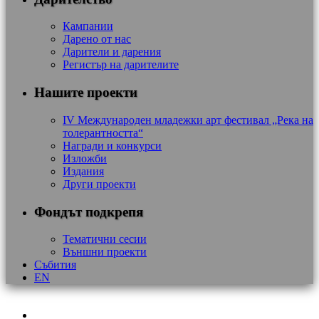
Кампании
Дарено от нас
Дарители и дарения
Регистър на дарителите
Нашите проекти
IV Международен младежки арт фестивал „Река на
толерантността“
Награди и конкурси
Изложби
Издания
Други проекти
Фондът подкрепя
Тематични сесии
Външни проекти
Събития
EN