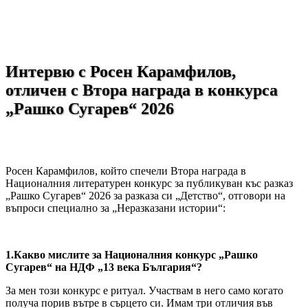
Интервю с Росен Карамфилов,
отличен с Втора награда в конкурса
„Рашко Сугарев“ 2026
Росен Карамфилов, който спечели Втора награда в
Националния литературен конкурс за публикуван къс разказ
„Рашко Сугарев“ 2026 за разказа си „Детство“, отговори на
въпроси специално за „Неразказани истории“:
1.Какво мислите за Националния конкурс „Рашко
Сугарев“ на НДФ „13 века България“?
За мен този конкурс е ритуал. Участвам в него само когато
получа порив вътре в сърцето си. Имам три отличия във