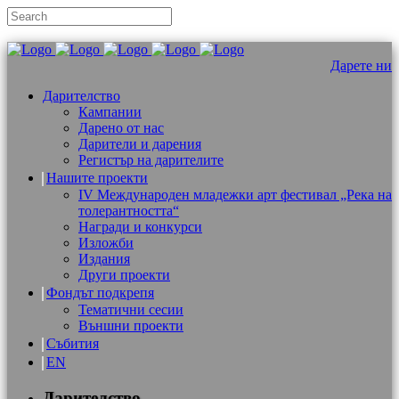
Дарете ни
Дарителство
Кампании
Дарено от нас
Дарители и дарения
Регистър на дарителите
Нашите проекти
IV Международен младежки арт фестивал „Река на
толерантността“
Награди и конкурси
Изложби
Издания
Други проекти
Фондът подкрепя
Тематични сесии
Външни проекти
Събития
EN
Дарителство