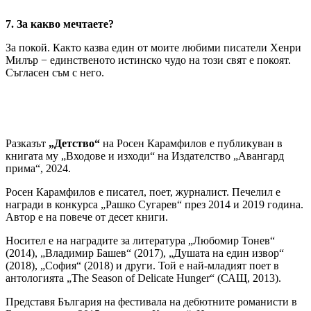
7. За какво мечтаете?
За покой. Както казва един от моите любими писатели Хенри
Милър − единственото истинско чудо на този свят е покоят.
Съгласен съм с него.
Разказът
„Детство“
на Росен Карамфилов е публикуван в
книгата му „Входове и изходи“ на Издателство „Авангард
прима“, 2024.
Росен Карамфилов е писател, поет, журналист. Печелил е
награди в конкурса „Рашко Сугарев“ през 2014 и 2019 година.
Автор е на повече от десет книги.
Носител е на наградите за литература „Любомир Тонев“
(2014), „Владимир Башев“ (2017), „Душата на един извор“
(2018), „София“ (2018) и други. Той е най-младият поет в
антологията „The Season of Delicate Hunger“ (САЩ, 2013).
Представя България на фестивала на дебютните романисти в