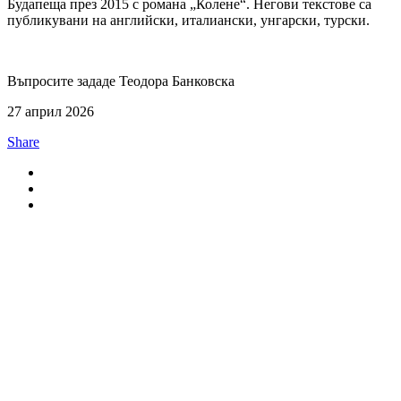
Будапеща през 2015 с романа „Колене“. Негови текстове са
публикувани на английски, италиански, унгарски, турски.
Въпросите зададе Теодора Банковска
27 април 2026
Share
За нас