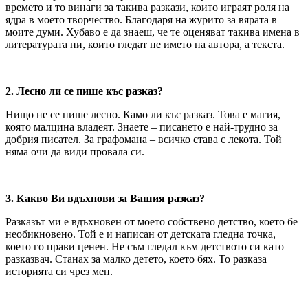
времето и то винаги за такива разкази, които играят роля на
ядра в моето творчество. Благодаря на журито за вярата в
моите думи. Хубаво е да знаеш, че те оценяват такива имена в
литературата ни, които гледат не името на автора, а текста.
2. Лесно ли се пише къс разказ?
Нищо не се пише лесно. Камо ли къс разказ. Това е магия,
която малцина владеят. Знаете – писането е най-трудно за
добрия писател. За графомана – всичко става с лекота. Той
няма очи да види провала си.
3. Какво Ви вдъхнови за Вашия разказ?
Разказът ми е вдъхновен от моето собствено детство, което бе
необикновено. Той е и написан от детската гледна точка,
което го прави ценен. Не съм гледал към детството си като
разказвач. Станах за малко детето, което бях. То разказа
историята си чрез мен.